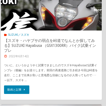
SUZUKI／スズキ
【スズキ・ハヤブサの弱点を峠道でなんとか探してみ
る】SUZUKI Hayabusa （GSX1300RR）バイク試乗イン
プレ
2022年6月14日
ついに、というかようやく試乗できましたのでスズキHayabusaの試乗イ
ンプレ（後編）をお送りします。前回の高速道路に引き続き今回は峠道を
走行、ここまで出来が良いと意地悪な目線になるのが人情ってもので･･･
～以下、スズキ …
動画と記事