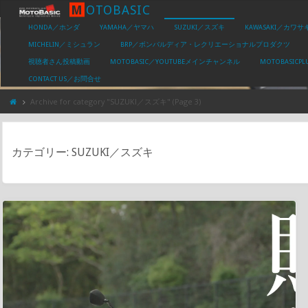
M
O
T
O
B
A
S
I
C
HONDA／ホンダ
YAMAHA／ヤマハ
SUZUKI／スズキ
KAWASAKI／カワサ
MICHELIN／ミシュラン
BRP／ボンバルディア・レクリエーショナルプロダクツ
視聴者さん投稿動画
MOTOBASIC／YOUTUBEメインチャンネル
MOTOBASIC
CONTACT US／お問合せ
Archive for category "SUZUKI／スズキ"
(Page 3)
カテゴリー:
SUZUKI／スズキ