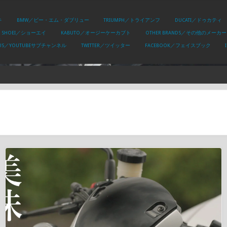
キ
BMW／ビー・エム・ダブリュー
TRIUMPH／トライアンフ
DUCATI／ドゥカティ
SHOEI／ショーエイ
KABUTO／オージーケーカブト
OTHER BRANDS／その他のメーカー
PLUS／YOUTUBEサブチャンネル
TWITTER／ツイッター
FACEBOOK／フェイスブック