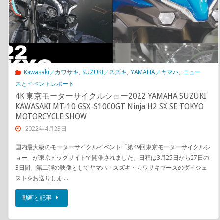
Kawasaki／カワサキ
,
SUZUKI／スズキ
,
YAMAHA／ヤマハ
,
ニュー
スとイベントレポート
4K 東京モーターサイクルショー2022 YAMAHA SUZUKI
KAWASAKI MT-10 GSX-S1000GT Ninja H2 SX SE TOKYO
MOTORCYCLE SHOW
2022年4月23日
国内最大級のモーターサイクルイベント「第49回東京モーターサイクルシ
ョー」が東京ビッグサイトで開催されました。日程は3月25日から27日の
3日間。第二弾の映像としてヤマハ・スズキ・カワサキブースのダイジェ
ストをお送りしま …
動画と記事