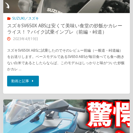
SUZUKI／スズキ
スズキSV650X ABSは安くて美味い食堂の炒飯かカレー
ライス！？バイク試乗インプレ（前編・峠道）
2023年4月19日
スズキSV650X ABSに試乗したのでそのレビュー前編（一般道・峠道編）
をお送りします。ベースモデルであるSV650 ABSが毎日食べても食べ飽き
ない白米であるとしたらならば、このモデルはしっかりと味がついた炒飯
かカレ …
動画と記事