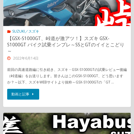
SUZUKI／スズキ
【GSX-S1000GT、峠道が激アツ！】スズキ GSX-
S1000GT バイク試乗インプレ～SSとGTのイイとこどり
～
2022年6月14日
前回の高速道路編に引き続き、スズキ・GSX-S1000GTの試乗レビュー後編
（峠道編）をお送りします。皆さんはこのGSX-S1000GT、どう思います
か？～以下、スズキWEBサイトより抜粋～GSX-S1000GTの「GT …
動画と記事