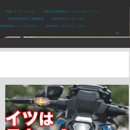
KTM／ケーティーエム
HARLEY-DAVIDSON／ハーレーダビッドソン
FEATURE VIDEOS／特集動画
MOTOVLOG／モトブログ
INSTAGRAM／インスタグラム
GOOGLE+／グーグル・プラス