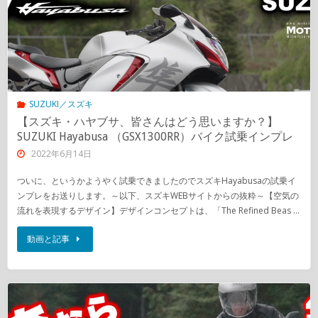
SUZUKI／スズキ
【スズキ・ハヤブサ、皆さんはどう思いますか？】
SUZUKI Hayabusa （GSX1300RR）バイク試乗インプレ
2022年6月14日
ついに、というかようやく試乗できましたのでスズキHayabusaの試乗イ
ンプレをお送りします。～以下、スズキWEBサイトからの抜粋～【空気の
流れを表現するデザイン】デザインコンセプトは、「The Refined Beas …
動画と記事