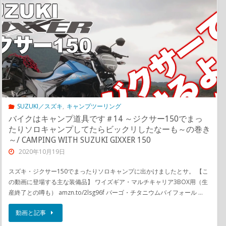
SUZUKI／スズキ
,
キャンプツーリング
バイクはキャンプ道具です＃14 ～ジクサー150でまっ
たりソロキャンプしてたらビックリしたなーも～の巻き
～/ CAMPING WITH SUZUKI GIXXER 150
2020年10月19日
スズキ・ジクサー150でまったりソロキャンプに出かけましたとサ。 【こ
の動画に登場する主な装備品】 ワイズギア・マルチキャリア3BOX用（生
産終了との噂も） amzn.to/2lsg96f バーゴ・チタニウムバイフォール …
動画と記事