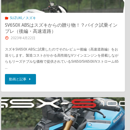
SUZUKI／スズキ
SV650X ABSはスズキからの贈り物！？バイク試乗イン
プレ（後編・高速道路）
2023年4月22日
スズキSV650X ABSに試乗したのでそのレビュー後編（高速道路編）をお
送りします。製造コストがかかる高性能なVツインエンジンを搭載しなが
らもリーズナブルな価格で提供されているSV650/SV650X/Vストローム65
…
動画と記事