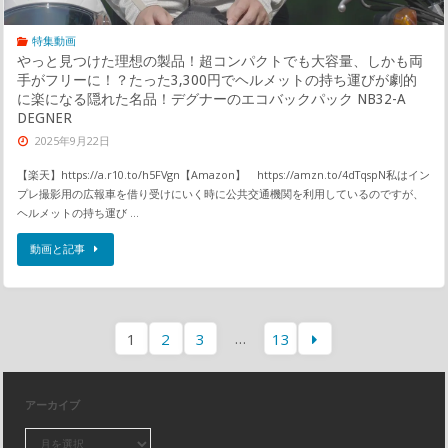
特集動画
やっと見つけた理想の製品！超コンパクトでも大容量、しかも両
手がフリーに！？たった3,300円でヘルメットの持ち運びが劇的
に楽になる隠れた名品！デグナーのエコバックパック NB32-A
DEGNER
2025年9月22日
【楽天】https://a.r10.to/h5FVgn【Amazon】 https://amzn.to/4dTqspN私はイン
プレ撮影用の広報車を借り受けにいく時に公共交通機関を利用しているのですが、
ヘルメットの持ち運び …
動画と記事
…
1
2
3
13
アーカイブ