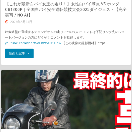
【これが最新白バイ女王の走り！】女性白バイ隊員 VS ホンダ
CB1300P｜全国白バイ安全運転競技大会2025ダイジェスト【完全
実写 / NO AI】
2026年5月24日
映像終盤に登場するチャンピオンの走りについてのコメントは下記リンク先のショ
ートバージョンの方にどうぞ！コメントを歓迎します。
youtube.com/shorts/aLRW5XO1Obw
【この映像の撮影機材】https …
動画と記事