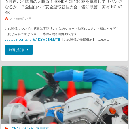
女性白バイ隊員の大勝負！HONDA CB1300Pを掌握してリベンジ
なるか！？全国白バイ安全運転競技大会・愛知県警・実写 NO AI
4K
2026年5月24日
この映像についての感想は下記リンク先のショート動画のコメント欄にどうぞ！
（同じ内容ですがショート専用の特別編集版です）
youtube.com/shorts/HEYWB19MWNI
【この映像の撮影機材】https:// …
動画と記事
HONDA／ホンダ
,
特集動画