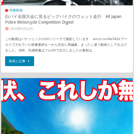
特集動画
白バイ全国大会に見るビッグバイクのウェット走行 All Japan
Police Motorcycle Competition Digest
2025年9月22日
この動画はパナソニックのGHシリーズで撮影しています amzn.to/46xTA3V アー
カイブされていた映像素材を一から完全に再編集、まったく違う動画として仕上げ
ました。当時、完成映像はフルHDで出力しましたが素材は …
動画と記事