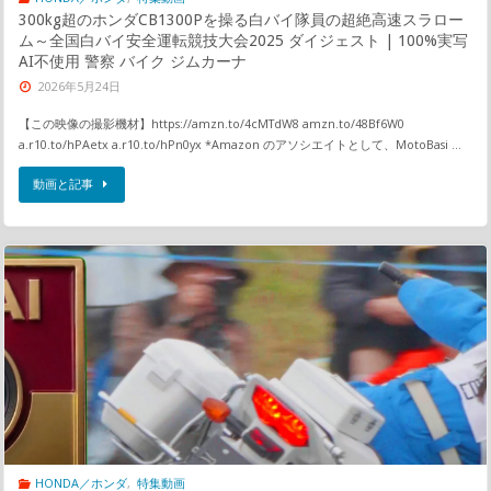
300kg超のホンダCB1300Pを操る白バイ隊員の超絶高速スラロー
ム～全国白バイ安全運転競技大会2025 ダイジェスト | 100%実写
AI不使用 警察 バイク ジムカーナ
2026年5月24日
【この映像の撮影機材】https://amzn.to/4cMTdW8 amzn.to/48Bf6W0
a.r10.to/hPAetx a.r10.to/hPn0yx *Amazon のアソシエイトとして、MotoBasi …
動画と記事
HONDA／ホンダ
,
特集動画