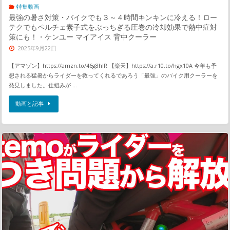
特集動画
最強の暑さ対策・バイクでも３～４時間キンキンに冷える！ロー
テクでもペルチェ素子式をぶっちぎる圧巻の冷却効果で熱中症対
策にも！・ケンユー マイアイス 背中クーラー
2025年9月22日
【アマゾン】https://amzn.to/46g8hIR 【楽天】https://a.r10.to/hgx10A 今年も予
想される猛暑からライダーを救ってくれるであろう「最強」のバイク用クーラーを
発見しました。仕組みが …
動画と記事