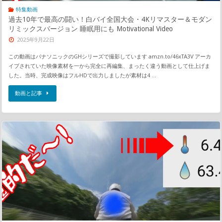
特集動画
過去10年で最高の闘い！白バイ全国大会・4Kリマスター＆モダン
リミックスバージョン 睡眠用にも Motivational Video
2025年9月22日
この動画はパナソニックのGHシリーズで撮影しています amzn.to/46xTA3V アーカ
イブされていた映像素材を一から完全に再編集、まったく違う動画として仕上げま
した。当時、完成映像はフルHDで出力しましたが素材は4 …
動画と記事