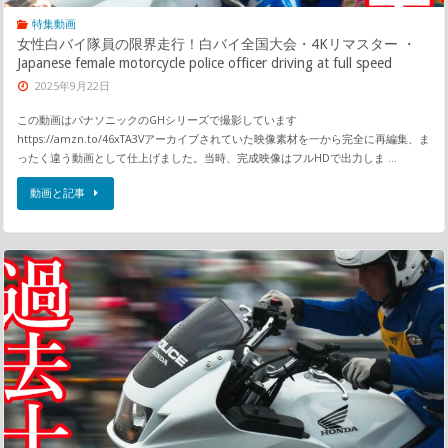
特集動画
女性白バイ隊員の限界走行！白バイ全国大会・4Kリマスター ・
Japanese female motorcycle police officer driving at full speed
2025年9月22日
この動画はパナソニックのGHシリーズで撮影しています
https://amzn.to/46xTA3Vアーカイブされていた映像素材を一から完全に再編集、ま
ったく違う動画として仕上げました。当時、完成映像はフルHDで出力しま …
動画と記事