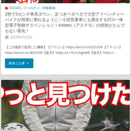
DUCATI／ドゥカティ
,
特集動画
2秒で5センチ車高ダウン、足つきベタベタで大型アドベンチャー
バイクが簡単に乗れるように！小排気量車にも適合するECU一体
型電子制御サスペンション！Astemo（アステモ）の技術がとんで
もない進化！
2025年9月22日
【この撮影で使用した機材】【アマゾン】https://amzn.to/3ZrchlK【アマゾン】
https://amzn.to/402H3S3【楽天】https://a.r10.to/hgxaX9【楽天】https:// …
動画と記事