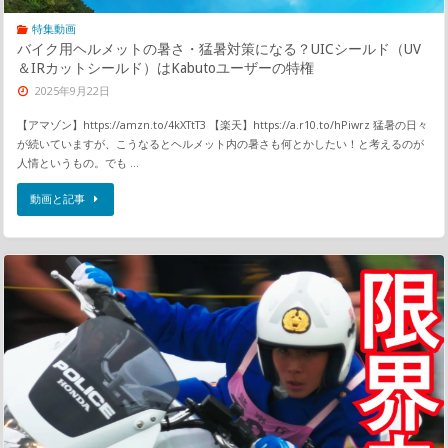
特集動画
バイク用ヘルメットの暑さ・猛暑対策になる？UICシールド（UV
＆IRカットシールド）はKabutoユーザーの特権
2025年9月22日
【アマゾン】https://amzn.to/4kXTtT3 【楽天】https://a.r10.to/hPiwrz 猛暑の日々
が続いていますが、こうなるとヘルメット内の暑さも何とかしたい！と考えるのが
人情というもの。でも …
動画と記事