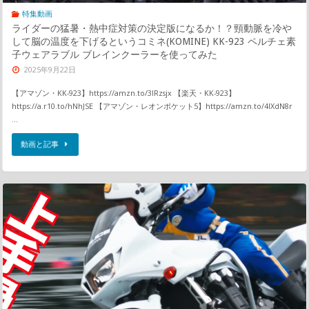
特集動画
ライダーの猛暑・熱中症対策の決定版になるか！？頸動脈を冷や
して脳の温度を下げるというコミネ(KOMINE) KK-923 ペルチェ素
子ウェアラブル ブレインクーラーを使ってみた
2025年9月22日
【アマゾン・KK-923】https://amzn.to/3IRzsjx 【楽天・KK-923】
https://a.r10.to/hNhJSE 【アマゾン・レオンポケット5】https://amzn.to/4lXdN8r
…
動画と記事