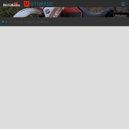
M
O
T
O
B
A
S
I
C
Archive for category "特集動画"