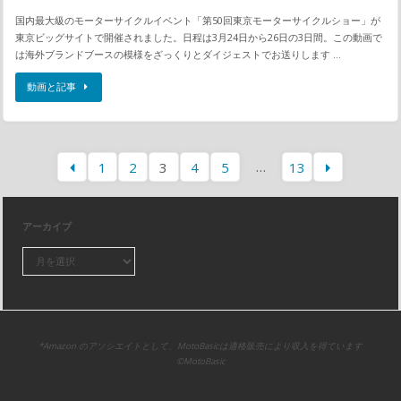
国内最大級のモーターサイクルイベント「第50回東京モーターサイクルショー」が
東京ビッグサイトで開催されました。日程は3月24日から26日の3日間。この動画で
は海外ブランドブースの模様をざっくりとダイジェストでお送りします …
動画と記事
…
1
2
3
4
5
13
アーカイブ
*Amazon のアソシエイトとして、MotoBasicは適格販売により収入を得ています
©MotoBasic