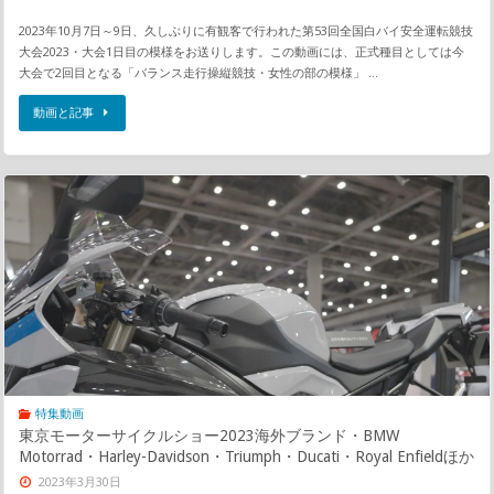
2023年10月7日～9日、久しぶりに有観客で行われた第53回全国白バイ安全運転競技
大会2023・大会1日目の模様をお送りします。この動画には、正式種目としては今
大会で2回目となる「バランス走行操縦競技・女性の部の模様」 …
動画と記事
特集動画
東京モーターサイクルショー2023海外ブランド・BMW
Motorrad・Harley-Davidson・Triumph・Ducati・Royal Enfieldほか
2023年3月30日