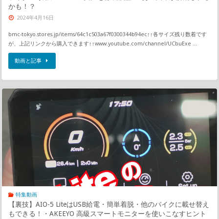
かも！？
2024年4月16日
bmc-tokyo.stores.jp/items/64c1c503a67f0300344b94ec↑↑各サイズ残り数着です
が、上記リンクから購入できます↑↑www.youtube.com/channel/UCbuExe …
動画と記事
特集動画
【裏技】AIO-5 LiteはUSB給電・簡単着脱・他のバイクに載せ替え
もできる！・AKEEYO 高級スマートモニターを使いこなすヒント