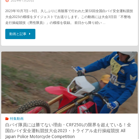
2024年1月20日
2023年10月7日～9日、久しぶりに有観客で行われた第53回全国白バイ安全運転競技
大会2023の模様をダイジェストでお送りします。この動画には大会3日目「不整地
走行操縦競技（男性隊員）」の模様を収録。 前日から降り続い …
動画と記事
特集動画
白バイ隊員には勝てない理由・CRF250Lの限界を超えている！全
国白バイ安全運転競技大会2023・トライアル走行操縦競技 All
Japan Police Motorcycle Competition