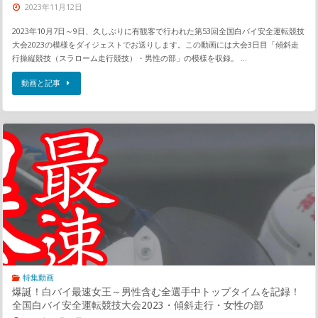
2023年11月12日
2023年10月7日～9日、久しぶりに有観客で行われた第53回全国白バイ安全運転競技
大会2023の模様をダイジェストでお送りします。この動画には大会3日目「傾斜走
行操縦競技（スラローム走行競技）・男性の部」の模様を収録。 …
動画と記事
特集動画
爆誕！白バイ最速女王～男性含む全選手中トップタイムを記録！
全国白バイ安全運転競技大会2023・傾斜走行・女性の部