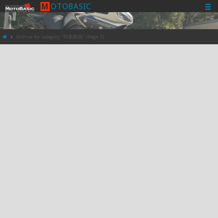
M
O
T
O
B
A
S
I
C
Archive for category "特集動画"
(Page 3)