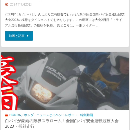
2024年1月20日
2023年10月7日～9日、久しぶりに有観客で行われた第53回全国白バイ安全運転競技
大会2023の模様をダイジェストでお送りします。この動画には大会2日目「トライ
アル走行操縦競技」の模様を収録。 見どころは、一般ライダー …
動画と記事
HONDA／ホンダ
,
ニュースとイベントレポート
,
特集動画
白バイが豪雨の限界スラローム！全国白バイ安全運転競技大会
2023・傾斜走行