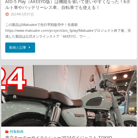
AIO-5 Play（AKEEYO版）は機能を省いて使いやすくなった！6ボ
ルト車やバッテリーレス車、自転車でも使える！
2024年5月31日
この製品はMakuakeで先行早割販売中！先着順
https://www.makuake.com/project/aio_5play/Makuakeプロジェクト終了後、完
成した製品は公式オンラインストア「AKEEYO」で一 …
動画と記事
特集動画
東京モーターサイクルショー2024ダイジェスト TOKYO