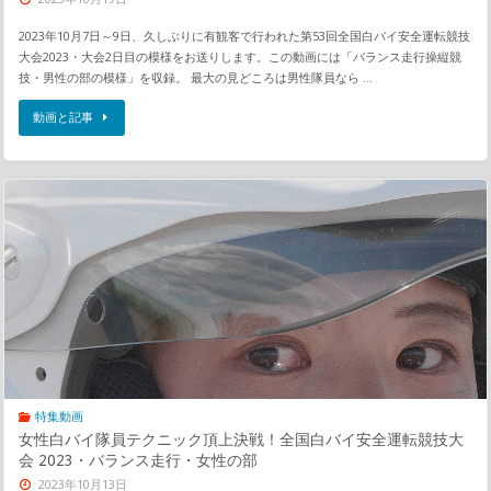
2023年10月7日～9日、久しぶりに有観客で行われた第53回全国白バイ安全運転競技
大会2023・大会2日目の模様をお送りします。この動画には「バランス走行操縦競
技・男性の部の模様」を収録。 最大の見どころは男性隊員なら …
動画と記事
特集動画
女性白バイ隊員テクニック頂上決戦！全国白バイ安全運転競技大
会 2023・バランス走行・女性の部
2023年10月13日