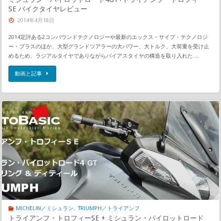
SE バイクタイヤレビュー
2014年4月18日
2014定評ある2コンパウンドテクノロジーや最新のエックス・サイプ・テクノロジ
ー・プラスのほか、大型グランドツアラーの大パワー、大トルク、大荷重を受け止
めるため、ラジアルタイヤでありながらバイアスタイヤの構造を取り入れた …
動画と記事
MICHELIN／ミシュラン
,
TRIUMPH／トライアンフ
トライアンフ・トロフィーSE + ミシュラン・パイロットロード