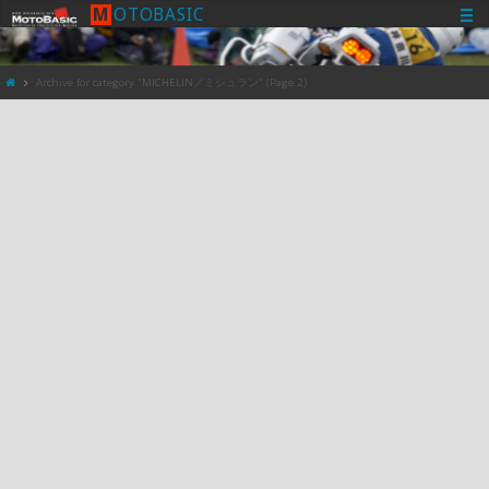
M
O
T
O
B
A
S
I
C
Archive for category "MICHELIN／ミシュラン"
(Page 2)