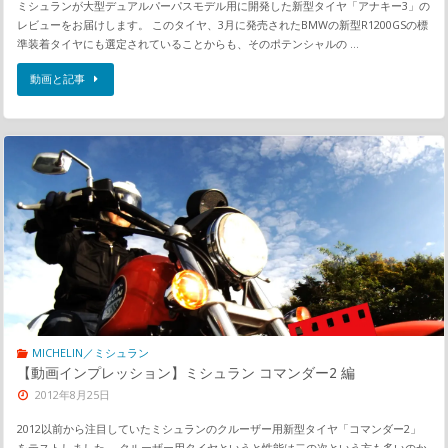
ミシュランが大型デュアルパーパスモデル用に開発した新型タイヤ「アナキー3」の
レビューをお届けします。 このタイヤ、3月に発売されたBMWの新型R1200GSの標
準装着タイヤにも選定されていることからも、そのポテンシャルの …
動画と記事
MICHELIN／ミシュラン
【動画インプレッション】ミシュラン コマンダー2 編
2012年8月25日
2012以前から注目していたミシュランのクルーザー用新型タイヤ「コマンダー2」
をテストしました。 クルーザー用タイヤというと性能は二の次という方も多いのか