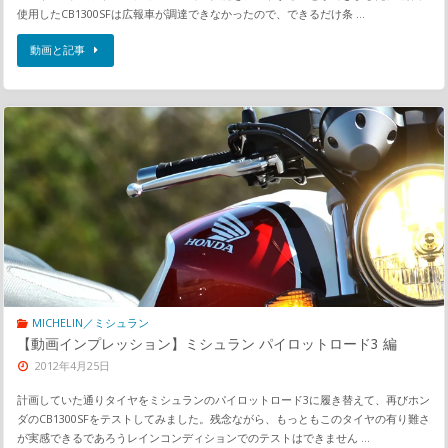
使用したCB1300SFは広報車が調達できなかったので、できるだけ条 …
動画と記事
MICHELIN／ミシュラン
【動画インプレッション】ミシュラン パイロットロード3 編
2012年4月25日
計画していた通りタイヤをミシュランのパイロットロード3に履き替えて、再びホン
ダのCB1300SFをテストしてみました。残念ながら、もっともこのタイヤの有り難さ
が実感できるであろうレインコンディションでのテストはできません …