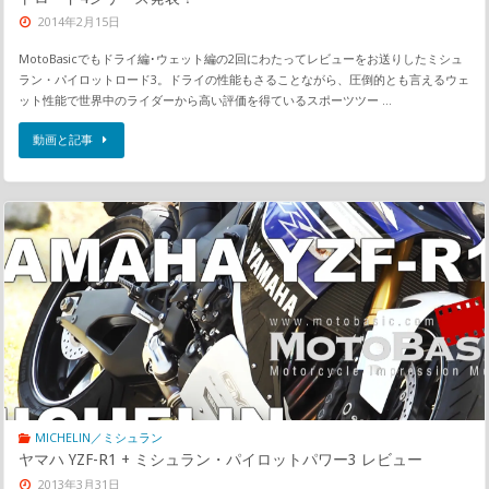
2014年2月15日
MotoBasicでもドライ編･ウェット編の2回にわたってレビューをお送りしたミシュ
ラン・パイロットロード3。ドライの性能もさることながら、圧倒的とも言えるウェ
ット性能で世界中のライダーから高い評価を得ているスポーツツー …
動画と記事
MICHELIN／ミシュラン
ヤマハ YZF-R1 + ミシュラン・パイロットパワー3 レビュー
2013年3月31日