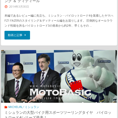
ング ＆ ディティール
2014年3月30日
本編であるレビュー編に先立ち、ミシュラン・パイロットロード4を装着したヤマハ
FZ1 FAZERのスタイリング＆ディティール編をお送りします。 圧倒的なオールラウ
ンド性能を誇るパイロットロード3の発表から約2年、早くもその …
動画と記事
MICHELIN／ミシュラン
ミシュランの大型バイク用スポーツツーリングタイヤ パイロッ
トロード4シリーズ発表！