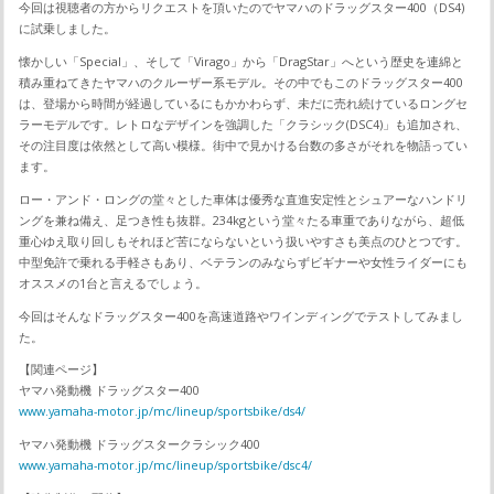
今回は視聴者の方からリクエストを頂いたのでヤマハのドラッグスター400（DS4)
に試乗しました。
懐かしい「Special」、そして「Virago」から「DragStar」へという歴史を連綿と
積み重ねてきたヤマハのクルーザー系モデル。その中でもこのドラッグスター400
は、登場から時間が経過しているにもかかわらず、未だに売れ続けているロングセ
ラーモデルです。レトロなデザインを強調した「クラシック(DSC4)」も追加され、
その注目度は依然として高い模様。街中で見かける台数の多さがそれを物語ってい
ます。
ロー・アンド・ロングの堂々とした車体は優秀な直進安定性とシュアーなハンドリ
ングを兼ね備え、足つき性も抜群。234kgという堂々たる車重でありながら、超低
重心ゆえ取り回しもそれほど苦にならないという扱いやすさも美点のひとつです。
中型免許で乗れる手軽さもあり、ベテランのみならずビギナーや女性ライダーにも
オススメの1台と言えるでしょう。
今回はそんなドラッグスター400を高速道路やワインディングでテストしてみまし
た。
【関連ページ】
ヤマハ発動機 ドラッグスター400
www.yamaha-motor.jp/mc/lineup/sportsbike/ds4/
ヤマハ発動機 ドラッグスタークラシック400
www.yamaha-motor.jp/mc/lineup/sportsbike/dsc4/