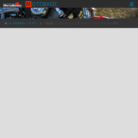
M
O
T
O
B
A
S
I
C
YAMAHA／ヤマハ
【動画インプレッション】ヤマハ ドラッグスター400