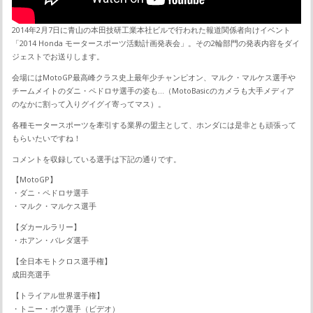
2014年2月7日に青山の本田技研工業本社ビルで行われた報道関係者向けイベント
「2014 Honda モータースポーツ活動計画発表会」。その2輪部門の発表内容をダイ
ジェストでお送りします。
会場にはMotoGP最高峰クラス史上最年少チャンピオン、マルク・マルケス選手や
チームメイトのダニ・ペドロサ選手の姿も…（MotoBasicのカメラも大手メディア
のなかに割って入りグイグイ寄ってマス）。
各種モータースポーツを牽引する業界の盟主として、ホンダには是非とも頑張って
もらいたいですね！
コメントを収録している選手は下記の通りです。
【MotoGP】
・ダニ・ペドロサ選手
・マルク・マルケス選手
【ダカールラリー】
・ホアン・バレダ選手
【全日本モトクロス選手権】
成田亮選手
【トライアル世界選手権】
・トニー・ボウ選手（ビデオ）