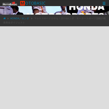
M
O
T
O
B
A
S
I
C
HONDA／ホンダ
マルケスやペドロサも！2014ホンダ・モータースポーツ活動計画
発表会ダイジェスト