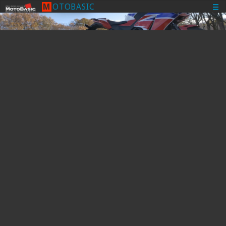
M
O
T
O
B
A
S
I
C