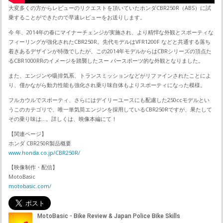
大変多くの方からレビューのリクエストを頂いていたホンダCBR250R（ABS）に試
乗することができたので早速レビューをお送りします。
今 年、2014年の春にマイナーチェンジが実施され、より精悍な外観とスポーティな
フィーリングが強化されたCBR250R。先代モデルはVFR1200F などと共通する落ち
着きあるデザインが特徴でしたが、この2014年モデルからはCBRシリーズの頂点た
るCBR1000RRのイメージを踏襲したスー パースポーツ的な外観となりました。
また、エンジンや吸排気系、トランスミッションなどがリファインされたことによ
り、僅かながら動力性能も強化され乗り味自体もよりスポーティになった模様。
フルカウルでスポーティ、さらにはデイリーユースにも配慮した250ccモデルとい
うこのカテゴリで、唯一単気筒エンジンを採用しているCBR250Rですが、果たして
その乗り味は…。詳しくは、映像本編にて！
【関連ページ】
ホンダ CBR250R製品概要
www.honda.co.jp/CBR250R/
【映像制作・配信】
MotoBasic
motobasic.com/