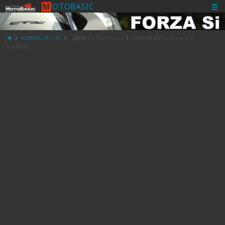
M
O
T
O
B
A
S
I
C
HONDA／ホンダ
【動画インプレッション】CTX700N DCT／フォルツァ
Si（2013）