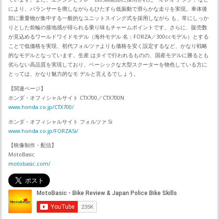
により、バランサーを廃しながらもひたすら低振動で滑らかな走りを実現。車体後
部に重量物が集中する一般的なユニットスイング式を採用しながら も、常にしっか
りとした前輪の接地感が得られる乗り味もチャームポイントです。さらに、販売数
が見込めるワールドワイドモデル（海外モデル 名：FORZA／300ccモデル）とする
ことで低価格を実現、初代フォルツァよりも価格を安く設定するなど、かなり戦略
的なモデルとなっています。生産 はタイで行われるものの、国産モデルに勝るとも
劣らない高品質を実現しており、ベーシックな大型スクーターを物色している方に
とっては、かなり魅力的なモ デルと言えるでしょう。
【関連ページ】
ホンダ・オフィシャルサイト CTX700／CTX700N
www.honda.co.jp/CTX700/
ホンダ・オフィシャルサイト フォルツァ Si
www.honda.co.jp/FORZASi/
【映像制作・配信】
MotoBasic
motobasic.com/