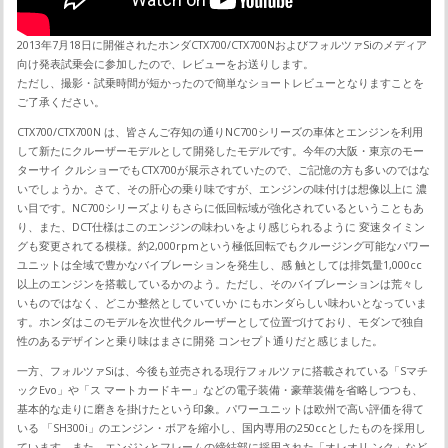
2013年7月18日に開催されたホンダCTX700/CTX700NおよびフォルツァSiのメディア
向け発表試乗会に参加したので、レビューをお送りします。
ただし、撮影・試乗時間が短かったので簡単なショートレビューとなりますことを
ご了承ください。
CTX700/CTX700N は、皆さんご存知の通りNC700シリーズの車体とエンジンを利用
して新たにクルーザーモデルとして開発したモデルです。今年の大阪・東京のモー
ターサイ クルショーでもCTX700が展示されていたので、ご記憶の方も多いのではな
いでしょうか。さて、その肝心の乗り味ですが、エンジンの味付けは想像以上に 濃
い目です。NC700シリーズよりもさらに低回転域が強化されているということもあ
り、また、DCT仕様はこのエンジンの味わいをより感じられるように 変速タイミン
グも変更されてる模様。約2,000rpmという極低回転でもクルージング可能なパワー
ユニットは全域で豊かなバイブレーションを発生し、感 触としては排気量1,000cc
以上のエンジンを搭載しているかのよう。ただし、そのバイブレーションは荒々し
いものではなく、どこか整然としていていか にもホンダらしい味わいとなっていま
す。ホンダはこのモデルを次世代クルーザーとして位置づけており、モダンで独自
性のあるデザインと乗り味はまさに開発 コンセプト通りだと感じました。
一方、フォルツァSiは、今後も並売される現行フォルツァに搭載されている「Sマチ
ックEvo」や「ス マートカードキー」などの電子装備・豪華装備を省略しつつも、
基本的な走りに磨きを掛けたという印象。パワーユニットは欧州で高い評価を得て
いる 「SH300i」のエンジン・ボアを縮小し、国内専用の250ccとしたものを採用し
ています。また、エンジンとフレームの締結部に採用された「オレオリ ンク」など