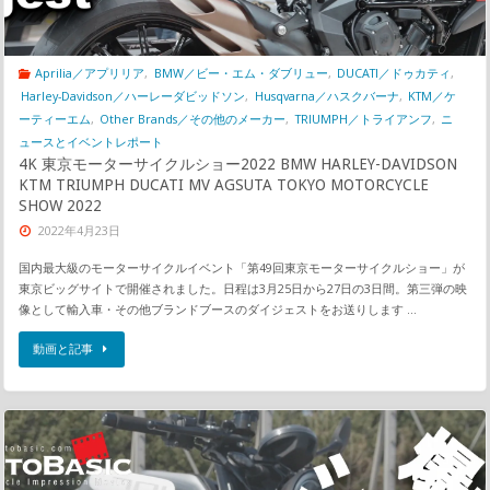
Aprilia／アプリリア
,
BMW／ビー・エム・ダブリュー
,
DUCATI／ドゥカティ
,
Harley-Davidson／ハーレーダビッドソン
,
Husqvarna／ハスクバーナ
,
KTM／ケ
ーティーエム
,
Other Brands／その他のメーカー
,
TRIUMPH／トライアンフ
,
ニ
ュースとイベントレポート
4K 東京モーターサイクルショー2022 BMW HARLEY-DAVIDSON
KTM TRIUMPH DUCATI MV AGSUTA TOKYO MOTORCYCLE
SHOW 2022
2022年4月23日
国内最大級のモーターサイクルイベント「第49回東京モーターサイクルショー」が
東京ビッグサイトで開催されました。日程は3月25日から27日の3日間。第三弾の映
像として輸入車・その他ブランドブースのダイジェストをお送りします …
動画と記事