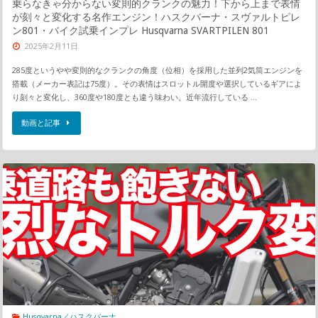
乗らなきゃ分からない変則的クランクの魅力！下から上まで表情
が刻々と変化する名作エンジン！ハスクバーナ・スヴァルトピレ
ン801・バイク試乗インプレ Husqvarna SVARTPILEN 801
2025年2月11日
285度というやや変則的なクランクの角度（位相）を採用した並列2気筒エンジンを
搭載（メーカー表記は75度）。その表情はスロットル開度や選択しているギアによ
り刻々と変化し、360度や180度とも違う味わい。近年流行している …
動画と記事
Husqvarna／ハスクバーナ