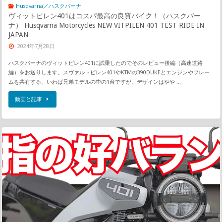
Husqvarna／ハスクバーナ
ヴィットピレン401はコスパ最高の良質バイク！（ハスクバー
ナ） Husqvarna Motorcycles NEW VITPILEN 401 TEST RIDE IN
JAPAN
2024年7月28日
ハスクバーナのヴィットピレン401に試乗したのでそのレビュー後編（高速道路
編）をお送りします。スヴァルトピレン401やKTMの390DUKEとエンジンやフレー
ムを共有する、いわば兄弟モデルの中の1台ですが、デザインはやや …
動画と記事