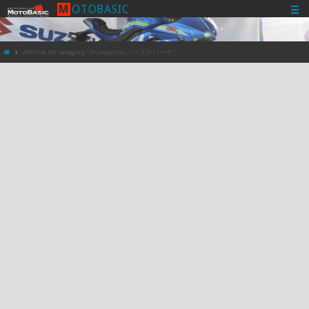
M
O
T
O
B
A
S
I
C
Archive for category "Husqvarna／ハスクバーナ"