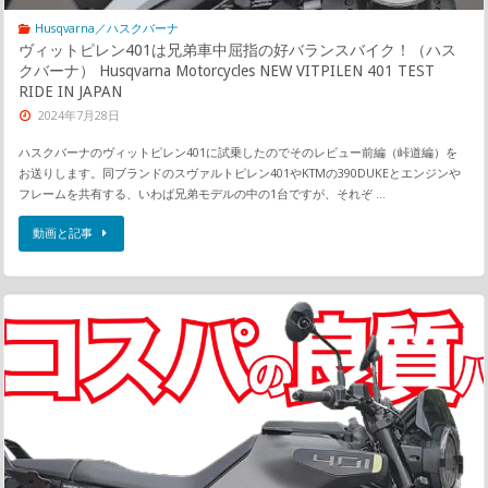
Husqvarna／ハスクバーナ
ヴィットピレン401は兄弟車中屈指の好バランスバイク！（ハス
クバーナ） Husqvarna Motorcycles NEW VITPILEN 401 TEST
RIDE IN JAPAN
2024年7月28日
ハスクバーナのヴィットピレン401に試乗したのでそのレビュー前編（峠道編）を
お送りします。同ブランドのスヴァルトピレン401やKTMの390DUKEとエンジンや
フレームを共有する、いわば兄弟モデルの中の1台ですが、それぞ …
動画と記事