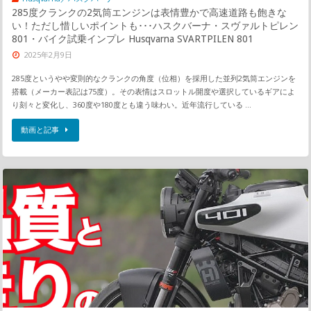
285度クランクの2気筒エンジンは表情豊かで高速道路も飽きな
い！ただし惜しいポイントも･･･ハスクバーナ・スヴァルトピレン
801・バイク試乗インプレ Husqvarna SVARTPILEN 801
2025年2月9日
285度というやや変則的なクランクの角度（位相）を採用した並列2気筒エンジンを
搭載（メーカー表記は75度）。その表情はスロットル開度や選択しているギアによ
り刻々と変化し、360度や180度とも違う味わい。近年流行している …
動画と記事