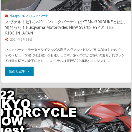
Husqvarna／ハスクバーナ
スヴァルトピレン401（ハスクバーナ）はKTMの390DUKEとは別
物だった！Husqvarna Motorcycles NEW Svartpilen 401 TEST
RIDE IN JAPAN
2024年5月31日
ハスクバーナ・モーターサイクルズの新型スヴァルトピレン401に試乗したので、
そのレビュー前編（峠道編）をお送りします。多くの方がご存じの通り、同ブラン
ドは現在KTMの傘下にあり、このモデルは現行390DUKEとエンジンや …
動画と記事