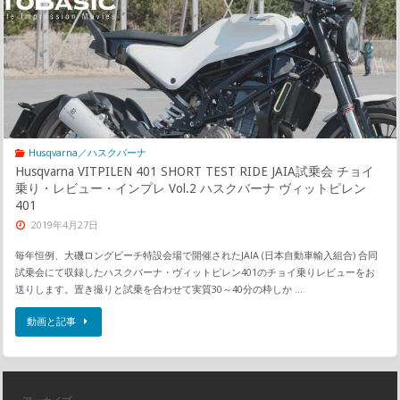
Husqvarna／ハスクバーナ
Husqvarna VITPILEN 401 SHORT TEST RIDE JAIA試乗会 チョイ
乗り・レビュー・インプレ Vol.2 ハスクバーナ ヴィットピレン
401
2019年4月27日
毎年恒例、大磯ロングビーチ特設会場で開催されたJAIA (日本自動車輸入組合) 合同
試乗会にて収録したハスクバーナ・ヴィットピレン401のチョイ乗りレビューをお
送りします。置き撮りと試乗を合わせて実質30～40分の枠しか …
動画と記事