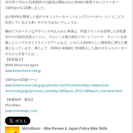
2012年11月から日本国内での販売が開始されたBMWの新型マキシスクーター
C600Sportに試乗しました。
あのBMWが開発した初のマキシスクーター（＝ビッグスクーター）ということで、
注目している人も多いモデルではないでしょうか。
極めてスポーティなデザインが与えられた車体は、90度クランクを採用した排気量
647ccの並列2気筒エンジン、マルゾッキ製の倒立フロントフォーク、チェーンを内
蔵したシングルサイドスイングアームなど、いかにもBMWらしい独自性に満ちた構
成となっています。果たして、BMWが本格的に市場投入した初のマキシスクーター
がもたらす走りとは…。
【取材協力】
BMW Motorrad Japan
www.bmw-motorrad.jp
C600Sport詳細ページ
www.bmw-motorrad.jp/jp/ja/index.html?content=http://www.bmw-
motorrad.jp/jp/ja/urban_mobility/c600sport_2012/c600sport_overview.html
【映像制作・配信】
MotoBasic
www.motobasic.com