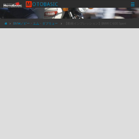
M
O
T
O
B
A
S
I
C
BMW／ビー・エム・ダブリュー
【動画インプレッション】BMW C 600 Sport