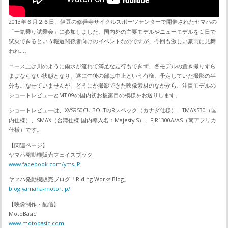
2013年６月２６日、伊豆の修善寺サイクルスポーツセンターで開催されたヤマハの
「一気乗り試乗会」に参加しました。国内外の主要モデルやニューモデルを１日で
試乗できるという報道関係者向けのイベントなのですが、今回も激しい豪雨に見舞
われ…。
コース上は川のように雨水が流れて満足な走行もできず、各モデルの置き撮りすら
ままならない状態となり、遂に午後の部は中止という有様。予定していた撮影の半
分もこなせていませんが、どうにか撮影できた映像素材のなかから、注目モデルの
ショートレビューとMT-09の国内初お披露目の模様をお送りします。
ショートレビューは、XVS950CU BOLTのRスペック（カナダ仕様）、TMAX530（国
内仕様）、SMAX（台湾仕様 国内導入名：Majesty S）、FJR1300A/AS（南アフリカ
仕様）です。
【関連ページ】
ヤマハ発動機販売フェイスブック
www.facebook.com/yms.JP
ヤマハ発動機販売ブログ「Riding Works Blog」
blog.yamaha-motor.jp/
【映像制作・配信】
MotoBasic
www.motobasic.com