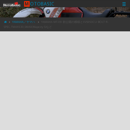
M
O
T
O
B
A
S
I
C
YAMAHA／ヤマハ
YAMAHA MT-09 初公開の模様とXVS950CU BOLT R-
SPEC,TMAX530,SMAX(Majesty S)など