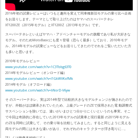
2016年初の試乗レビューはいつもと趣向を変えて同車種新旧モデルの乗り比べ企画
をお送りします。テーマとして取り上げたのはヤマハのスーパーテネレ
XT1200ZE（2015年モデル）とXT1200Z（2013年モデル）です。
スーパーテネレといえばヤマハ・アドベンチャーモデルの旗艦であり私が大好きな
モデル。そのためMotoBasicにも度々登場（恐らく最多）しており、2010年モデ
ル、2014年モデルの試乗ビューなどをお送りしてきたのでそれをご覧いただいた方
も多いと思います。
2010年モデルレビュー
www.youtube.com/watch?v=1C3Tbbg63T0
2014年モデルレビュー（オンロード編）
www.youtube.com/watch?v=I1GkWVKxfMk
2014年モデル（オフロード編）
www.youtube.com/watch?v=IiNorD-V6yw
そ のスーパーテネレ、実は2014年型で比較的大きなモデルチェンジが施されたので
すが、外観がほぼ継承されていたため、上級グレードのZEで採用された電 動調整式
サスペンションを除いては、違いがいまひとつ分かりにくいというのも事実。そこ
で今回は奇跡的に存在していた2013年モデルの試乗車と現行最新 の2015年モデル
のZEを同時に試乗して、その乗り味を比較してみました。すると同じように見える
両モデルの間には大きな違いがあり、それぞれのキャラ クターが浮き彫りに…。
詳しくは映像本編編にて！