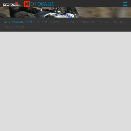
M
O
T
O
B
A
S
I
C
YAMAHA／ヤマハ
ヤマハXT1200ZE (2015) / XT1200Z (2013) スーパーテネレ新旧
比較バイク試乗レビュー