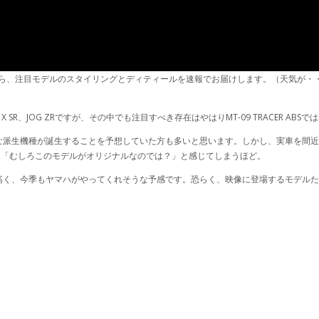
会場から、注目モデルのスタイリングとディティールを速報でお届けします。（天気が
NUS X SR、JOG ZRですが、その中でも注目すべき存在はやはりMT-09 TRACER AB
派生機種が誕生することを予想していた方も多いと思います。しかし、実車を間近
ると「むしろこのモデルがオリジナルなのでは？」と感じてしまうほど。
高く、今季もヤマハがやってくれそうな予感です。恐らく、映像に登場するモデル