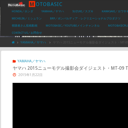
M
O
T
O
B
A
S
I
C
HONDA／ホンダ
YAMAHA／ヤマハ
SUZUKI／スズキ
KAWASAKI／カワサ
MICHELIN／ミシュラン
BRP／ボンバルディア・レクリエーショナルプロダクツ
視聴者さん投稿動画
MOTOBASIC／YOUTUBEメインチャンネル
MOTOBASIC
CONTACT US／お問合せ
YAMAHA／ヤマハ
ヤマハ 2015ニューモデル撮影会ダイジェスト・MT-09 TRA
YAMAHA／ヤマハ
ヤマハ 2015ニューモデル撮影会ダイジェスト・MT-09 TRACE
2015年1月22日