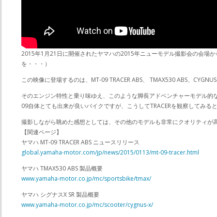
2015年1月21日に開催されたヤマハの2015年ニューモデル撮影会の
を・・・）
この映像に登場するのは、MT-09 TRACER ABS、 TMAX530 ABS、CYG
そのエンジン特性と乗り味ゆえ、このような脚長アドベンチャーモデル的な
09自体とても出来が良いバイクですが、こうしてTRACERを観察してみ
撮影しながら眺めた感想としては、その他のモデルも非常にクオリティが
【関連ページ】
ヤマハ MT-09 TRACER ABS ニュースリリース
global.yamaha-motor.com/jp/news/2015/0113/mt-09-tracer.html
ヤマハ TMAX530 ABS 製品概要
www.yamaha-motor.co.jp/mc/sportsbike/tmax/
ヤマハ シグナスX SR 製品概要
www.yamaha-motor.co.jp/mc/scooter/cygnus-x/