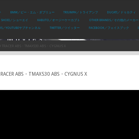
キ
BMW／ビー・エム・ダブリュー
TRIUMPH／トライアンフ
DUCATI／ドゥカティ
SHOEI／ショーエイ
KABUTO／オージーケーカブト
OTHER BRANDS／その他のメーカー
PLUS／YOUTUBEサブチャンネル
TWITTER／ツイッター
FACEBOOK／フェイスブック
CER ABS・TMAX530 ABS・CYGNUS X
R ABS・TMAX530 ABS・CYGNUS X