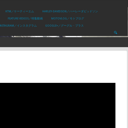
KTM／ケーティーエム
HARLEY-DAVIDSON／ハーレーダビッドソン
FEATURE VIDEOS／特集動画
MOTOVLOG／モトブログ
INSTAGRAM／インスタグラム
GOOGLE+／グーグル・プラス