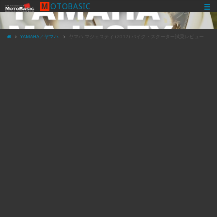
M
O
T
O
B
A
S
I
C
YAMAHA／ヤマハ
ヤマハ マジェスティ (2012) バイク・スクーター試乗レビュー