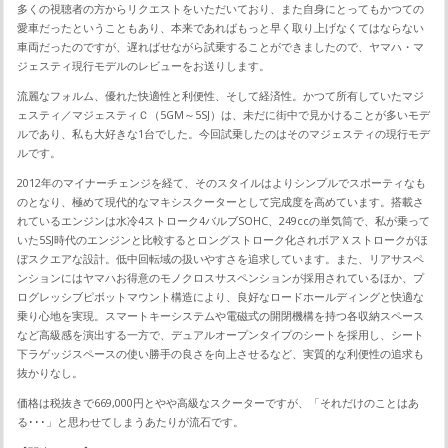
多くの視聴者の方からリクエストをいただいており、また自身にとってもかつての
愛車だったということもあり、本来であればもっと早く取り上げなくてはならない
車両だったのですが、遅ればせながら試乗することができましたので、ヤマハ・マ
ジェスティ現行モデルのレビューをお送りします。
流麗なフォルム、優れた快適性と利便性、そして経済性。かつて所有していたマジ
ェスティ／マジェスティＣ（5GM～5SJ）は、未だに街中で見かけることが多いモデ
ルであり、私も大好きな1台でした。今回試乗したのはそのマジェスティの現行モデ
ルです。
2012年のマイナーチェンジを経て、そのスタイルはよりシンプルでスポーティなも
のとなり、極めて現代的なマキシスクーターとして完成度を高めています。搭載さ
れているエンジンは水冷4ストローク4バルブSOHC、249ccの単気筒で、私が乗って
いた5SJ時代のエンジンと比較するとロングストローク化されボアＸストロークがほ
ぼスクエアな設計。低中回転域の扱いやすさを追求しています。また、リアサスペ
ンションにはヤマハお得意のモノクロスサスペンションが採用されているほか、プ
ログレッシブピボットマウント構造により、良好なロードホールディングと快適な
乗り心地を実現。スマートキーシステムや電磁式の開閉機構を持つ各収納スペース
など高級感を演出する一方で、デュアルオープンタイプのシートを採用し、シート
下ラゲッジスペースの使い勝手の良さを向上させるなど、実質的な利便性の追求も
抜かりなし。
価格は税抜きで669,000円とやや高級なスクーターですが、「それだけのことはあ
る･･･」と思わせてしまうあたりが流石です。