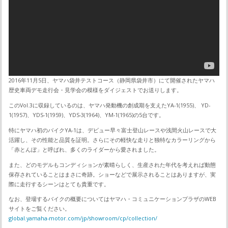
2016年11月5日、ヤマハ袋井テストコース（静岡県袋井市）にて開催されたヤマハ
歴史車両デモ走行会・見学会の模様をダイジェストでお送りします。
このVol.3に収録しているのは、ヤマハ発動機の創成期を支えたYA-1(1955)、 YD-
1(1957)、YDS-1(1959)、YDS-3(1964)、YM-1(1965)の5台です。
特にヤマハ初のバイクYA-1は、デビュー早々富士登山レースや浅間火山レースで大
活躍し、その性能と品質を証明。さらにその軽快な走りと独特なカラーリングから
「赤とんぼ」と呼ばれ、多くのライダーから愛されました。
また、どのモデルもコンディションが素晴らしく、生産された年代を考えれば動態
保存されていることはまさに奇跡。ショーなどで展示されることはありますが、実
際に走行するシーンはとても貴重です。
なお、登場するバイクの概要についてはヤマハ・コミュニケーションプラザのWEB
サイトをご覧ください。
global.yamaha-motor.com/jp/showroom/cp/collection/