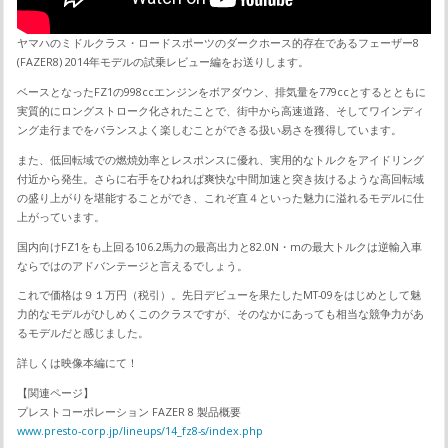
ヤマハのミドルクラス・ロードスポーツのダークホース的存在であるフェーザー8
(FAZER8) 2014年モデルの試乗レビュー編をお送りします。
ベースとなったFZ1の998ccエンジンをボアダウン、排気量を779ccとするとともに
実質的にロングストローク化されたことで、街中から高速道路、そしてワインディ
ング走行までをバランスよく楽しむことができる扱い易さを獲得しています。
また、低回転域での燃焼効率とレスポンスに優れ、実用的なトルクをアイドリング
付近から発生。さらに右手をひねれば爽快な中間加速と突き抜けるような高回転域
の盛り上がりを堪能することができ、これぞ直４といった魅力に溢れるモデルに仕
上がっています。
国内向けFZ1をも上回る106.2馬力の最高出力と82.0N・mの最大トルクは逆輸入車
ならではのアドバンテージと言えるでしょう。
これで価格は９１万円（税引）。先日デビューを果たしたMT-09をはじめとして魅
力的なモデルがひしめくこのクラスですが、そのなかにあっても相当な競争力があ
るモデルだと感じました。
詳しくは映像本編にて！
【関連ページ】
プレストコーポレーション FAZER 8 製品概要
www.presto-corp.jp/lineups/14_fz8-s/index.php