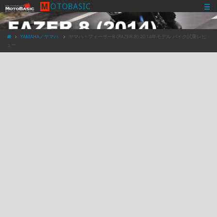
M
O
T
O
B
A
S
I
C
YAMAHA／ヤマハ
ヤマハ・フェーザー8 (FAZER 8) 2014年モデル バイク試乗レビ
ュー