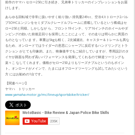
前作のヤマハ セロー250に引き続き、兄弟車トリッカーのインプレッションをお届
けします。
あらゆる回転域で非常に扱いやすく粘り強い 排気量249cc、空冷4ストローク2バル
ブSOHCエンジンをセミダブルクレードルフレームに搭載しているという構成はセ
ロー250と同様。しかしなが ら、フロント19インチ、リア16インチのホイールやダ
ンピングの効いた前後足回りを採用したことによって、その走りは明らかに異質の
ものとなっていま す。車重は5kgも軽く、2次減速比、キャスター＆トレールも異な
るため、オンロードではライダーの意思にシャープに反応するハンドリングとトラ
クション がとても印象的。また、映像後半でもご紹介していますが、専用設計のタ
イヤが路面を問わず高いパフォーマンスを発揮してくれるので林道ツーリングも
楽々こ なしてくれます。価格がセロー250よりもリーズナブルというのもポイン
ト。オンロードがメインで、たまにはオフロードツーリングも試してみたいという
方 にはお勧めの1台です。
【関連ページ】
ヤマハ トリッカー
www.yamaha-motor.jp/mc/lineup/sportsbike/tricker/