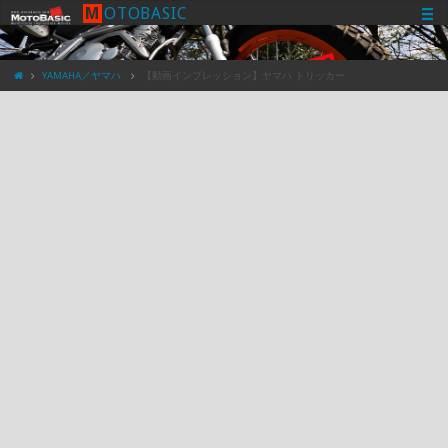
M
O
T
O
B
A
S
I
C
YAMAHA／ヤマハ
【動画インプレッション】ヤマハ トリッカー