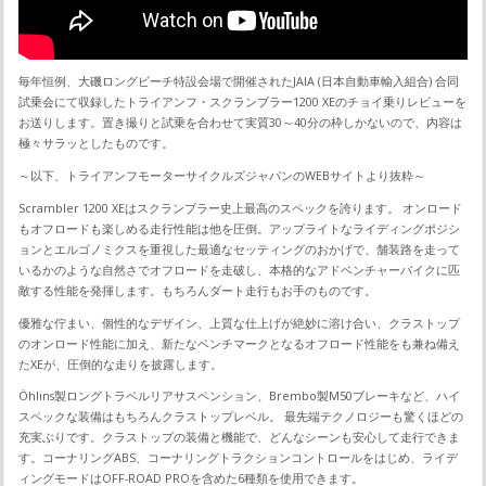
毎年恒例、大磯ロングビーチ特設会場で開催されたJAIA (日本自動車輸入組合) 合同
試乗会にて収録したトライアンフ・スクランブラー1200 XEのチョイ乗りレビューを
お送りします。置き撮りと試乗を合わせて実質30～40分の枠しかないので、内容は
極々サラッとしたものです。
～以下、トライアンフモーターサイクルズジャパンのWEBサイトより抜粋～
Scrambler 1200 XEはスクランブラー史上最高のスペックを誇ります。 オンロード
もオフロードも楽しめる走行性能は他を圧倒。アップライトなライディングポジシ
ョンとエルゴノミクスを重視した最適なセッティングのおかげで、舗装路を走って
いるかのような自然さでオフロードを走破し、本格的なアドベンチャーバイクに匹
敵する性能を発揮します。もちろんダート走行もお手のものです。
優雅な佇まい、個性的なデザイン、上質な仕上げが絶妙に溶け合い、クラストップ
のオンロード性能に加え、新たなベンチマークとなるオフロード性能をも兼ね備え
たXEが、圧倒的な走りを披露します。
Öhlins製ロングトラベルリアサスペンション、Brembo製M50ブレーキなど、ハイ
スペックな装備はもちろんクラストップレベル。 最先端テクノロジーも驚くほどの
充実ぶりです。クラストップの装備と機能で、どんなシーンも安心して走行できま
す。コーナリングABS、コーナリングトラクションコントロールをはじめ、ライデ
ィングモードはOFF-ROAD PROを含めた6種類を使用できます。