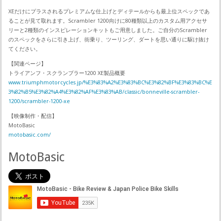
XEだけにプラスされるプレミアムな仕上げとディテールからも最上位スペックであ
ることが見て取れます。Scrambler 1200向けに80種類以上のカスタム用アクセサ
リーと2種類のインスピレーションキットもご用意しました。ご自分のScrambler
のスペックをさらに引き上げ、街乗り、ツーリング、ダートを思い通りに駆け抜け
てください。
【関連ページ】
トライアンフ・スクランブラー1200 XE製品概要
www.triumphmotorcycles.jp/%E3%83%A2%E3%83%BC%E3%82%BF%E3%83%BC%E
3%82%B5%E3%82%A4%E3%82%AF%E3%83%AB/classic/bonneville-scrambler-
1200/scrambler-1200-xe
【映像制作・配信】
MotoBasic
motobasic.com/
MotoBasic