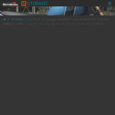
M
O
T
O
B
A
S
I
C
TRIUMPH／トライアンフ
Triumph SCRAMBLER 1200 XE SHORT TEST RIDE JAIA
試乗会 チョイ乗り・レビュー・インプレ Vol.14 トライアンフ スクランブラー1200 XE