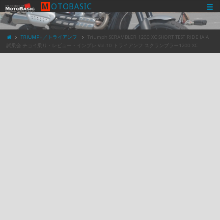
M
O
T
O
B
A
S
I
C
TRIUMPH／トライアンフ
Triumph SCRAMBLER 1200 XC SHORT TEST RIDE JAIA
試乗会 チョイ乗り・レビュー・インプレ Vol.10 トライアンフ スクランブラー1200 XC