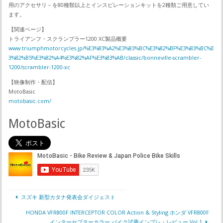
用のアクセサリ－を80種類以上とインスピレーションキットを2種類ご用意してい
ます。
【関連ページ】
トライアンフ・スクランブラー1200 XC製品概要
www.triumphmotorcycles.jp/%E3%83%A2%E3%83%BC%E3%82%BF%E3%83%BC%E
3%82%B5%E3%82%A4%E3%82%AF%E3%83%AB/classic/bonneville-scrambler-
1200/scrambler-1200-xc
【映像制作・配信】
MotoBasic
motobasic.com/
MotoBasic
スズキ 新型カタナ発表会ダイジェスト
HONDA VFR800F INTERCEPTOR COLOR Action & Styling ホンダ VFR800F
インターセプターカラー バイク試乗インプレ・レビュー Vol.1