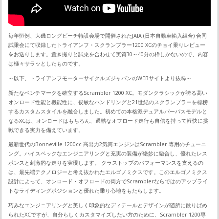
毎年恒例、大磯ロングビーチ特設会場で開催されたJAIA (日本自動車輸入組合) 合同
試乗会にて収録したトライアンフ・スクランブラー1200 XCのチョイ乗りレビュー
をお送りします。置き撮りと試乗を合わせて実質30～40分の枠しかないので、内容
は極々サラッとしたものです。
～以下、トライアンフモーターサイクルズジャパンのWEBサイトより抜粋～
新たなベンチマークを確立するScrambler 1200 XC。モダンクラシックが誇る高い
オンロード性能と機能性に、俊敏なハンドリングと21世紀のスクランブラーを標榜
するカスタムスタイルを融合しました。初めての本格派デュアルパーパスモデルと
なるXCは、オンロードはもちろん、過酷なオフロード走行も自信を持って軽快に挑
戦できる実力を備えています。
最新世代のBonneville 1200cc 高出力2気筒エンジンはScrambler 専用のチューニ
ング。ハイスペックなエンジニアリングと充実の装備が絶妙に融合し、優れたレス
ポンスと刺激的な走りを実現します。 クラストップのパフォーマンスを支えるの
は、最先端テクノロジーと考え抜かれたエルゴノミクスです。このエルゴノミクス
設計によって、オンロード・オフロードの両方でScramblerならではのアップライ
トなライディングポジションと優れた乗り心地をもたらします。
巧みなエンジニアリングと美しく印象的なディテールとデザインが随所に散りばめ
られたXCですが、自分らしくカスタマイズしたい方のために、Scrambler 1200専