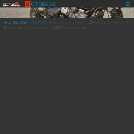
M
O
T
O
B
A
S
I
C
TRIUMPH／トライアンフ
ボンネビル・スピードマスター (トライアンフ) バイク試
乗ショートインプレ・レビュー・JAIA試乗会ダイジェスト Vol.7