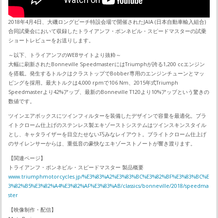
2018年4月4日、大磯ロングビーチ特設会場で開催されたJAIA (日本自動車輸入組合)
合同試乗会において収録したトライアンフ・ボンネビル・スピードマスターの試乗
ショートレビューをお送りします。
～以下、トライアンフのWEBサイトより抜粋～
大幅に刷新されたBonneville SpeedmasterにはTriumphが誇る1,200 ccエンジン
を搭載。発生するトルクはクラストップでBobber専用のエンジンチューンとマッ
ピングを採用。最大トルクは4,000 rpmで106 Nm、2015年式Triumph
Speedmasterより42%アップ、最新のBonneville T120より10%アップという驚きの
数値です。
ツインエアボックスにツインフィルターを装備したデザインで容量を最適化。ブラ
イトクローム仕上げのステンレス製エキゾーストシステムはツインスキンスタイル
とし、キャタライザーを目立たせない巧みなレイアウト。ブライトクローム仕上げ
のサイレンサーからは、重低音の豪快なエキゾーストノートが響き渡ります。
【関連ページ】
トライアンフ・ボンネビル・スピードマスター 製品概要
www.triumphmotorcycles.jp/%E3%83%A2%E3%83%BC%E3%82%BF%E3%83%BC%E
3%82%B5%E3%82%A4%E3%82%AF%E3%83%AB/classics/bonneville/2018/speedma
ster
【映像制作・配信】