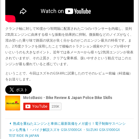
クランク軸に対して90度かつ等間隔に配置された二つのバランサーを内蔵し、並列
2気筒エンジンに由来する様々な振動を効果的に抑制。微振動などのノイズがなく、
澄み切った乗り味で路面の状況が良く分かるのがこのエンジン最大の特長です。ま
た、270度クランクを採用したことで後輪のトラクション感覚やグリップが得やす
いというのも大きなポイント。近年では各メーカーから様々な2気筒エンジンが発表
されていますが、その上質さ、クリアな乗車感、扱いやすさという観点ではこのエ
ンジンが最も優れていると感じています。
ということで、今回はスズキのGSX-8Rに試乗したのでそのレビュー前編（峠道編）
をお送りします。
熟成を重ねたエンジンと車体に最新装備をメガ盛り！電子制御サスペンシ
ョンも秀逸！・バイク解説スズキ GSX-S1000GX ・SUZUKI GSX-S1000GX
TEST RIDE IN JAPAN