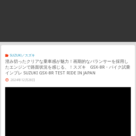
SUZUKI／スズキ
澄み切ったクリアな乗車感が魅力！画期的なバランサーを採用し
たエンジンで路面状況を感じる、！スズキ GSX-8R・バイク試乗
インプレ SUZUKI GSX-8R TEST RIDE IN JAPAN
2024年12月28日