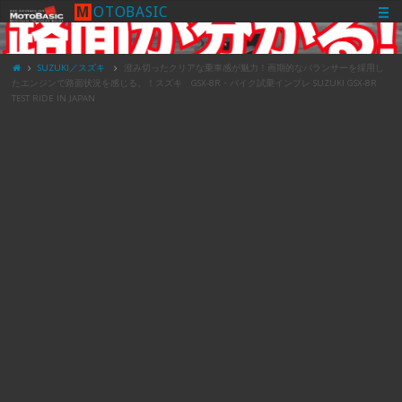
M
O
T
O
B
A
S
I
C
SUZUKI／スズキ
澄み切ったクリアな乗車感が魅力！画期的なバランサーを採用し
たエンジンで路面状況を感じる、！スズキ GSX-8R・バイク試乗インプレ SUZUKI GSX-8R
TEST RIDE IN JAPAN