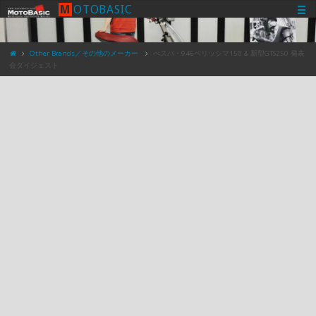
M
O
T
O
B
A
S
I
C
Other Brands／その他のメーカー
べスパ・946ベリッシマ150 & 新型GTS250 発表
会ダイジェスト