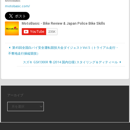
MotoBasic
motobasic.com/
第45回全国白バイ安全運転競技大会ダイジェストVol.5（トライアル走行・
不整地走行操縦競技）
スズキ GSX1300R 隼 (2014 国内仕様) スタイリング＆ディティール
アーカイブ