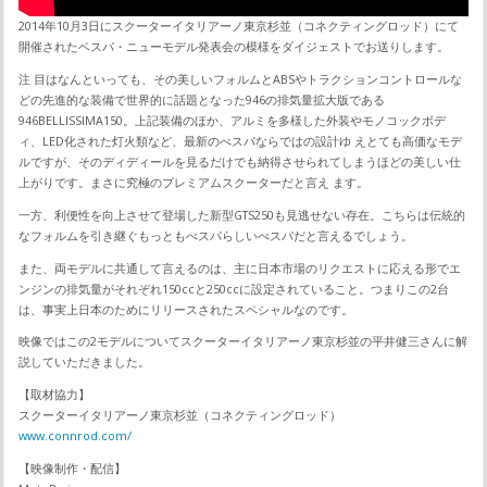
2014年10月3日にスクーターイタリアーノ東京杉並（コネクティングロッド）にて
開催されたベスパ・ニューモデル発表会の模様をダイジェストでお送りします。
注 目はなんといっても、その美しいフォルムとABSやトラクションコントロールな
どの先進的な装備で世界的に話題となった946の排気量拡大版である
946BELLISSIMA150。上記装備のほか、アルミを多様した外装やモノコックボデ
ィ、LED化された灯火類など、最新のべスパならではの設計ゆ えとても高価なモデ
ルですが、そのディディールを見るだけでも納得させられてしまうほどの美しい仕
上がりです。まさに究極のプレミアムスクーターだと言え ます。
一方、利便性を向上させて登場した新型GTS250も見逃せない存在。こちらは伝統的
なフォルムを引き継ぐもっともべスパらしいべスパだと言えるでしょう。
また、両モデルに共通して言えるのは、主に日本市場のリクエストに応える形でエ
ンジンの排気量がそれぞれ150ccと250ccに設定されていること。つまりこの2台
は、事実上日本のためにリリースされたスペシャルなのです。
映像ではこの2モデルについてスクーターイタリアーノ東京杉並の平井健三さんに解
説していただきました。
【取材協力】
スクーターイタリアーノ東京杉並（コネクティングロッド）
www.connrod.com/
【映像制作・配信】