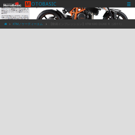
M
O
T
O
B
A
S
I
C
KTM／ケーティーエム
【動画インプレッション】KTM 690 DUKE R（2011）