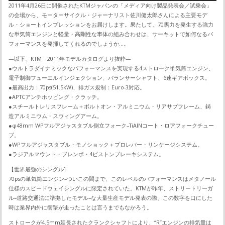
2011年4月26日に開催されたKTMジャパンの「メディア向け製品発表会／試乗会」
の会場から、モーターサイクル・ジャーナリスト佐川健太郎さんによる主要モデ
ル・ショートインプレッションをお届けします。果たして、70馬力を発生する強力
な単気筒エンジンと軽量・高剛性な車体の組み合わせは、サーキットで如何なるパ
フォーマンスを発揮してくれるのでしょうか…。
—以下、KTM 2011年モデルカタログより抜粋—
●ウルトラダイナミックなパフォーマンスを実現する4ストローク単気筒エンジン、
電子制御フューエルインジェクション、バランサーシャフト、6速ギアボックス。
●最高出力：70ps(51.5kW)、排ガス規制：Euro-3対応。
●APTCアンチホッピング・クラッチ。
●スチールトレリスフレーム＋ボルトオン・アルミニウム・リアサブフレーム、鋳
造アルミニウム・スウィングアーム。
●φ48mm WPフルアジャスタブル倒立フォーク–TiAlNコート・ロアフォークチュー
ブ。
●WPフルアジャスタブル・モノショック＋プロレバー・リンケージシステム。
●ラジアルマウント・ブレンボ・4ピストンブレーキシステム。
【世界最強のシングル]
70psの単気筒エンジン–ついこの間まで、このレベルのパフォーマンスはメタノール
仕様のスピードウェイシングルに限定されていた。KTMが昨年、ストリートリーガ
ル–道路交通法に準拠したモデル–な大量生産モデル発表の際、この数字を口にした
時は業界内外に衝撃が走ったことは言うまでもなかろう。
ストロークが4.5mm延長されたクランクシャフトにより、“R”エンジンの排気量は