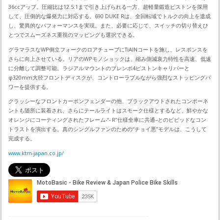
36ccアップ。圧縮比は12.5:1まで引き上げられる一方、超軽量鍛造ピストンを採用
して、圧倒的な爆発力に対応する。690 DUKE Rは、全回転域でトルクの向上を達成
し、驚異的なパフォーマンスを実現。また、必要に応じて、スイッチの切り替えひ
とつでスムーズネス重視のマッピングも選択できる。
グラマラスなWP倒立フォークのロアチューブにTiAlNコートを施し、レスポンスを
さらに向上させている。リアのWPモノショックは、縮み側減衰力特性を高速、低速
に分離して調整可能。ラジアルマウントのブレンボ4ピストンキャリパーと
φ320mm大径フロントディスクが、コントローラブルながら強烈なストッピングパ
ワーを提供する。
クラッシーなフロントカーボンフェンダーの他、ブラックアウトされたコンポーネ
ントも随所に装着され、さらにテールライトはスモーク仕様とするなど、鮮やかな
オレンジにコーティングされたフレーム-“- R”仕様全車に共通–とのビビッドなコン
トラストを演出する。真のシングルファンのための“チョイ悪”モデルは、こうして
完成する。
www.ktm-japan.co.jp/