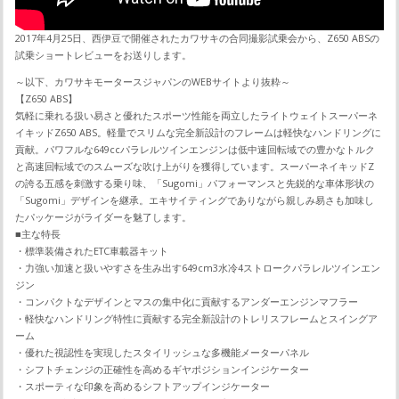
2017年4月25日、西伊豆で開催されたカワサキの合同撮影試乗会から、Z650 ABSの
試乗ショートレビューをお送りします。
～以下、カワサキモータースジャパンのWEBサイトより抜粋～
【Z650 ABS】
気軽に乗れる扱い易さと優れたスポーツ性能を両立したライトウェイトスーパーネ
イキッドZ650 ABS。軽量でスリムな完全新設計のフレームは軽快なハンドリングに
貢献。パワフルな649ccパラレルツインエンジンは低中速回転域での豊かなトルク
と高速回転域でのスムーズな吹け上がりを獲得しています。スーパーネイキッドZ
の誇る五感を刺激する乗り味、「Sugomi」パフォーマンスと先鋭的な車体形状の
「Sugomi」デザインを継承。エキサイティングでありながら親しみ易さも加味し
たパッケージがライダーを魅了します。
■主な特長
・標準装備されたETC車載器キット
・力強い加速と扱いやすさを生み出す649cm3水冷4ストロークパラレルツインエン
ジン
・コンパクトなデザインとマスの集中化に貢献するアンダーエンジンマフラー
・軽快なハンドリング特性に貢献する完全新設計のトレリスフレームとスイングア
ーム
・優れた視認性を実現したスタイリッシュな多機能メーターパネル
・シフトチェンジの正確性を高めるギヤポジションインジケーター
・スポーティな印象を高めるシフトアップインジケーター