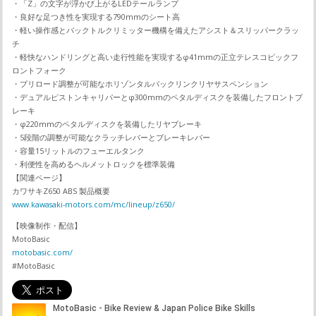
・「Z」の文字が浮かび上がるLEDテールランプ
・良好な足つき性を実現する790mmのシート高
・軽い操作感とバックトルクリミッター機構を備えたアシスト＆スリッパークラッ
チ
・軽快なハンドリングと高い走行性能を実現するφ41mmの正立テレスコピックフ
ロントフォーク
・プリロード調整が可能なホリゾンタルバックリンクリヤサスペンション
・デュアルピストンキャリパーとφ300mmのペタルディスクを装備したフロントブ
レーキ
・φ220mmのペタルディスクを装備したリヤブレーキ
・5段階の調整が可能なクラッチレバーとブレーキレバー
・容量15リットルのフューエルタンク
・利便性を高めるヘルメットロックを標準装備
【関連ページ】
カワサキZ650 ABS 製品概要
www.kawasaki-motors.com/mc/lineup/z650/
【映像制作・配信】
MotoBasic
motobasic.com/
#MotoBasic