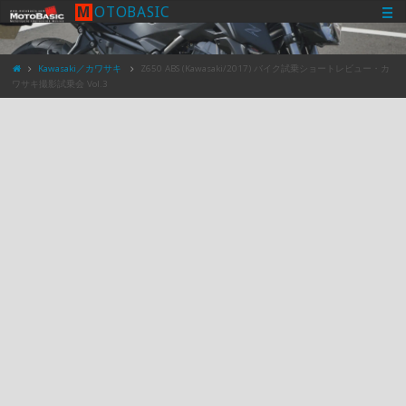
M
O
T
O
B
A
S
I
C
Kawasaki／カワサキ
Z650 ABS (Kawasaki/2017) バイク試乗ショートレビュー・カ
ワサキ撮影試乗会 Vol.3