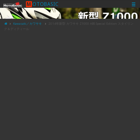
M
O
T
O
B
A
S
I
C
Kawasaki／カワサキ
2014年新型 カワサキ Z1000 ABS Special Edition スタイリン
グ＆ディティール