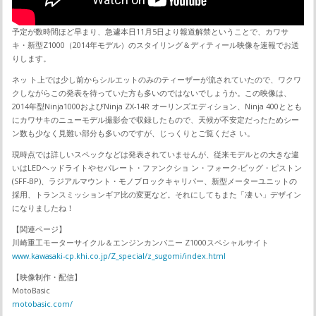
予定が数時間ほど早まり、急遽本日11月5日より報道解禁ということで、カワサ
キ・新型Z1000（2014年モデル）のスタイリング＆ディティール映像を速報でお送
りします。
ネッ ト上では少し前からシルエットのみのティーザーが流されていたので、ワクワ
クしながらこの発表を待っていた方も多いのではないでしょうか。この映像は、
2014年型Ninja1000およびNinja ZX-14R オーリンズエディション、Ninja 400ととも
にカワサキのニューモデル撮影会で収録したもので、天候が不安定だったためシー
ン数も少なく見難い部分も多いのですが、じっくりとご覧くださ い。
現時点では詳しいスペックなどは発表されていませんが、従来モデルとの大きな違
いはLEDヘッドライトやセパレート・ファンクショ ン・フォーク-ビッグ・ピストン
(SFF-BP)、ラジアルマウント・モノブロックキャリパー、新型メーターユニットの
採用、トランスミッションギア比の変更など。それにしてもまた「凄 い」デザイン
になりましたね！
【関連ページ】
川崎重工モーターサイクル＆エンジンカンパニー Z1000スペシャルサイト
www.kawasaki-cp.khi.co.jp/Z_special/z_sugomi/index.html
【映像制作・配信】
MotoBasic
motobasic.com/