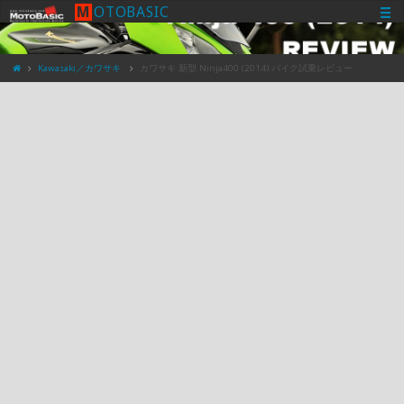
M
O
T
O
B
A
S
I
C
Kawasaki／カワサキ
カワサキ 新型 Ninja400 (2014) バイク試乗レビュー