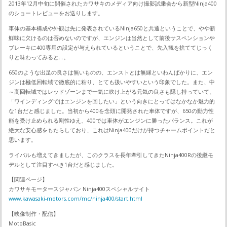
2013年12月中旬に開催されたカワサキのメディア向け撮影試乗会から新型Ninja400
のショートレビューをお送りします。
車体の基本構成や外観は先に発表されているNinja650と共通ということで、やや新
鮮味に欠けるのは否めないのですが、エンジンは当然として前後サスペンションや
ブレーキに400専用の設定が与えられているということで、先入観を捨ててじっく
りと味わってみると…。
650のような出足の良さは無いものの、エンストとは無縁といわんばかりに、エン
ジンは極低回転域で徹底的に粘り、とても扱いやすいという印象でした。また、中
～高回転域ではレッドゾーンまで一気に吹け上がる元気の良さも隠し持っていて、
「ワインディングではエンジンを回したい」という向きにとってはなかなか魅力的
な1台だと感じました。当初から400を念頭に開発された車体ですが、650の動力性
能を受け止められる剛性ゆえ、400では車体がエンジンに勝ったバランス。これが
絶大な安心感をもたらしており、これはNinja400だけが持つチャームポイントだと
思います。
ライバルも増えてきましたが、このクラスを長年牽引してきたNinja400Rの後継モ
デルとして注目すべき1台だと感じました。
【関連ページ】
カワサキモータースジャパン Ninja400スペシャルサイト
www.kawasaki-motors.com/mc/ninja400/start.html
【映像制作・配信】
MotoBasic