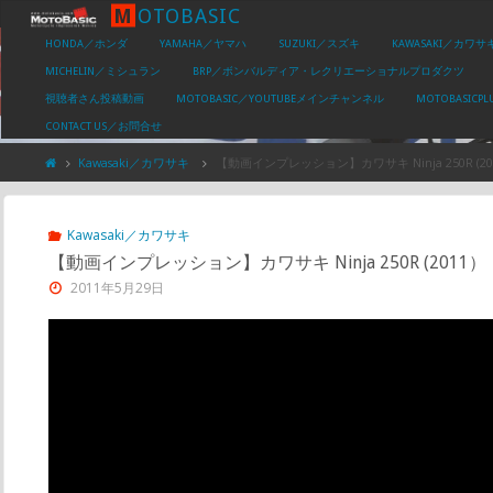
M
O
T
O
B
A
S
I
C
HONDA／ホンダ
YAMAHA／ヤマハ
SUZUKI／スズキ
KAWASAKI／カワサ
MICHELIN／ミシュラン
BRP／ボンバルディア・レクリエーショナルプロダクツ
視聴者さん投稿動画
MOTOBASIC／YOUTUBEメインチャンネル
MOTOBASIC
CONTACT US／お問合せ
Kawasaki／カワサキ
【動画インプレッション】カワサキ Ninja 250R (2
Kawasaki／カワサキ
【動画インプレッション】カワサキ Ninja 250R (2011
2011年5月29日