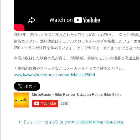
2008年、250ccクラスに投入されたカワサキのNinja 250R。 
気筒エンジン。燃料供給はデュアルスロットルバルブを搭載したフューエ
250ccクラスが注目を集めています。そこで今回は、そのきっかけとな
今回は収録した映像の尺が長く、2部構成。前編でモデルの概要と高速道
＊車両の価格やスペックなどはメーカーサイトでご確認ください。
www.kawasaki-motors.com/model/ninja250r/l
【フォトアーカイブ】カワサキ GPZ900R Ninja(1984-2003)