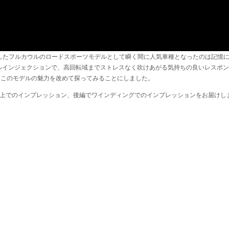
久々に登場したフルカウルのロードスポーツモデルとして瞬く間に人気車種となったのは記
ルインジェクションで、高回転域までストレスなく吹けあがる気持ちの良いレスポ
ったこのモデルの魅力を改めて探ってみることにしました。
路上でのインプレッション、後編でワインディングでのインプレッションをお届けし