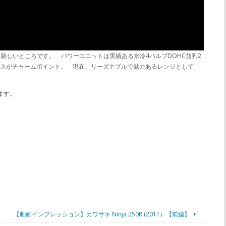
憶に新しいところです。 パワーユニットは実績ある水冷4バルブDOHC並列2
ンスがチャームポイント。 現在、リーズナブルで魅力あるレンジとして
ます。
【動画インプレッション】カワサキ Ninja 250R (2011）【前編】