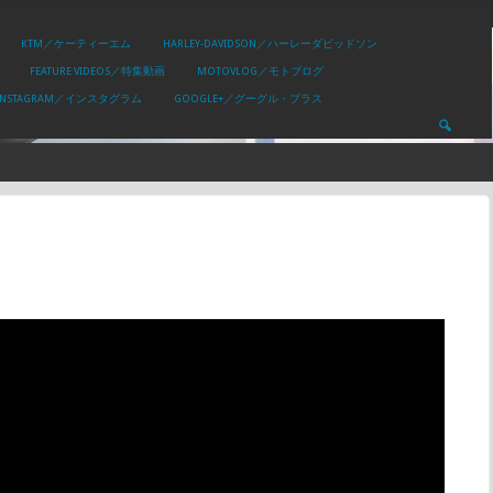
KTM／ケーティーエム
HARLEY-DAVIDSON／ハーレーダビッドソン
FEATURE VIDEOS／特集動画
MOTOVLOG／モトブログ
INSTAGRAM／インスタグラム
GOOGLE+／グーグル・プラス