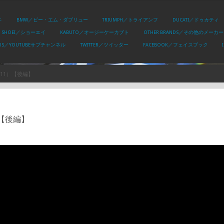
キ
BMW／ビー・エム・ダブリュー
TRIUMPH／トライアンフ
DUCATI／ドゥカティ
SHOEI／ショーエイ
KABUTO／オージーケーカブト
OTHER BRANDS／その他のメーカー
PLUS／YOUTUBEサブチャンネル
TWITTER／ツイッター
FACEBOOK／フェイスブック
011）【後編】
）【後編】