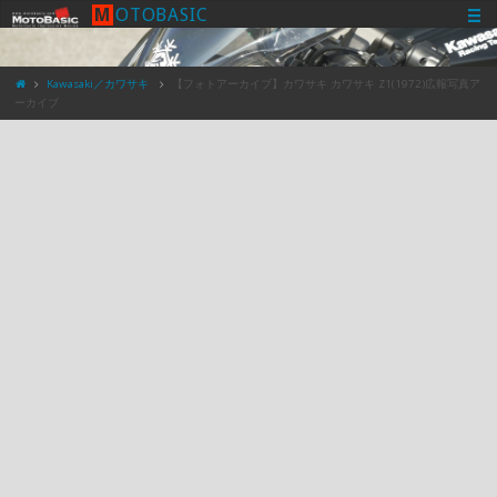
M
O
T
O
B
A
S
I
C
Kawasaki／カワサキ
【フォトアーカイブ】カワサキ カワサキ Z1(1972)広報写真ア
ーカイブ