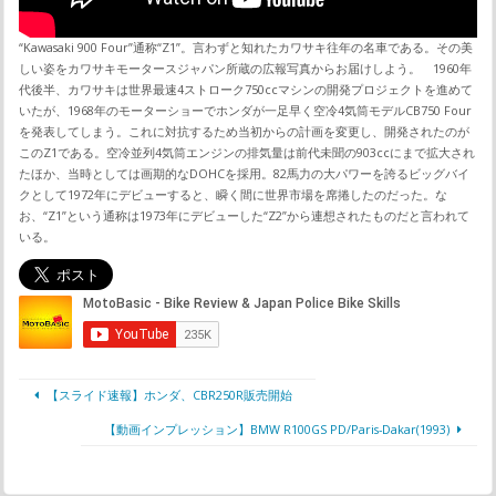
“Kawasaki 900 Four”通称“Z1”。言わずと知れたカワサキ往年の名車である。その美
しい姿をカワサキモータースジャパン所蔵の広報写真からお届けしよう。 1960年
代後半、カワサキは世界最速4ストローク750ccマシンの開発プロジェクトを進めて
いたが、1968年のモーターショーでホンダが一足早く空冷4気筒モデルCB750 Four
を発表してしまう。これに対抗するため当初からの計画を変更し、開発されたのが
このZ1である。空冷並列4気筒エンジンの排気量は前代未聞の903ccにまで拡大され
たほか、当時としては画期的なDOHCを採用。82馬力の大パワーを誇るビッグバイ
クとして1972年にデビューすると、瞬く間に世界市場を席捲したのだった。な
お、“Z1”という通称は1973年にデビューした“Z2”から連想されたものだと言われて
いる。
【スライド速報】ホンダ、CBR250R販売開始
【動画インプレッション】BMW R100GS PD/Paris-Dakar(1993)