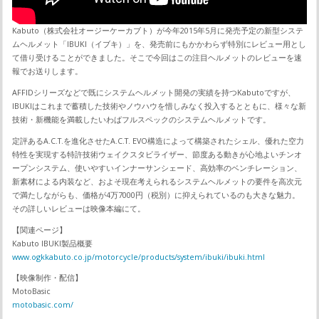
Kabuto（株式会社オージーケーカブト）が今年2015年5月に発売予定の新型システ
ムヘルメット「IBUKI（イブキ）」を、発売前にもかかわらず特別にレビュー用とし
て借り受けることができました。そこで今回はこの注目ヘルメットのレビューを速
報でお送りします。
AFFIDシリーズなどで既にシステムヘルメット開発の実績を持つKabutoですが、
IBUKIはこれまで蓄積した技術やノウハウを惜しみなく投入するとともに、様々な新
技術・新機能を満載したいわばフルスペックのシステムヘルメットです。
定評あるA.C.T.を進化させたA.C.T. EVO構造によって構築されたシェル、優れた空力
特性を実現する特許技術ウェイクスタビライザー、節度ある動きが心地よいチンオ
ープンシステム、使いやすいインナーサンシェード、高効率のベンチレーション、
新素材による内装など、およそ現在考えられるシステムヘルメットの要件を高次元
で満たしながらも、価格が4万7000円（税別）に抑えられているのも大きな魅力。
その詳しいレビューは映像本編にて。
【関連ページ】
Kabuto IBUKI製品概要
www.ogkkabuto.co.jp/motorcycle/products/system/ibuki/ibuki.html
【映像制作・配信】
MotoBasic
motobasic.com/