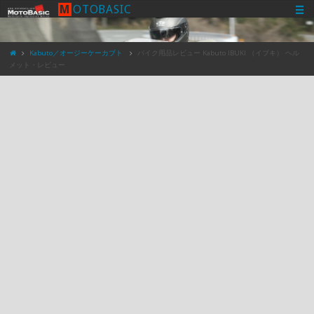
M
O
T
O
B
A
S
I
C
Kabuto／オージーケーカブト
バイク用品レビュー Kabuto IBUKI （イブキ） ヘル
メット・レビュー