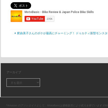
釈由美子さんのボケが最高にチャーミング！ ドゥカティ新型モンスタ
アーカイブ
*Amazon のアソシエイトとして、MotoBasicは適格販売により収入を得ています ©Moto