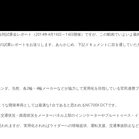
同試乗会レポート（2014年4月16日～14日開催）ですが、この動画でいよいよ最
発車両の試乗レポートをお送りします。あらかじめ、下記ドキュメントに目を通してい
ンダ。当然、各2輪・4輪メーカーなどが協力して実用化を目指している官民連携プロ
な開発車両としては最適な1台であると思われるNC700X DCTです。
る交通状況・路面状況をメーターパネル上部のインジケーターやブルートゥース・
思われますが、実用化されればライダーへの情報提供、運転支援、交通事故防止な