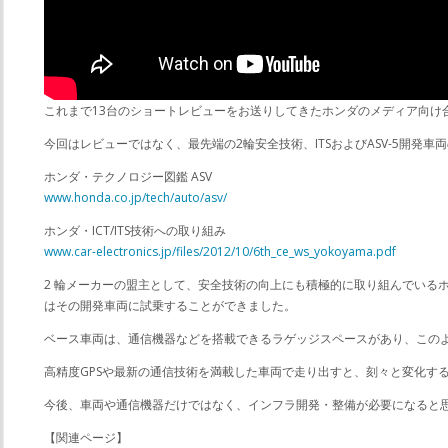
これまで13台のショートレビューをお送りしてきたホンダのメディア向け合
今回はレビューではなく、最先端の2輪安全技術、ITSおよびASV-5開
ホンダ・テクノロジー図鑑 ASV
www.honda.co.jp/tech/auto/asv/
ホンダ・ICT/ITS技術への取り組み
www.car-electronics.jp/files/2012/10/6th_ce_ws_yokoyama.pdf
2 輪メーカーの盟主として、安全技術の向上にも積極的に取り組んでいるホ
はその開発車両に試乗することができました。
ベース車両は、通信機器などを搭載できるラゲッジスペースがあり、このよう
高精度GPSや最新の通信技術を満載した車両で走り出すと、刻々と変化す
今後、車両や通信機器だけではなく、インフラ開発・整備が必要になると
【関連ページ】