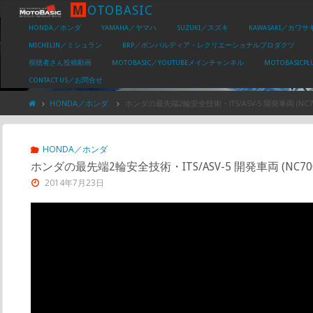
M
O
T
O
B
A
S
I
C
HONDA／ホンダ
YAMAHA／ヤマハ
SUZUKI／スズキ
KAWASAKI／カワサ
MICHELIN／ミシュラン
BRP／ボンバルディア・レクリエーショナルプロダクツ
視聴者さん投稿動画
MOTOBASIC／YOUTUBEメインチャンネル
MOTOBASIC
CONTACT US／お問合せ
HONDA／ホンダ
ホンダの最先端2輪安全技術・ITS/ASV-5 開発車両 (NC7
HONDA／ホンダ
ホンダの最先端2輪安全技術・ITS/ASV-5 開発車両 (NC70
2014年7月23日