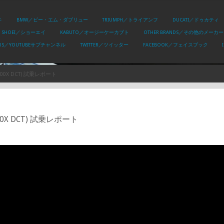
キ
BMW／ビー・エム・ダブリュー
TRIUMPH／トライアンフ
DUCATI／ドゥカティ
SHOEI／ショーエイ
KABUTO／オージーケーカブト
OTHER BRANDS／その他のメーカー
PLUS／YOUTUBEサブチャンネル
TWITTER／ツイッター
FACEBOOK／フェイスブック
00X DCT) 試乗レポート
0X DCT) 試乗レポート