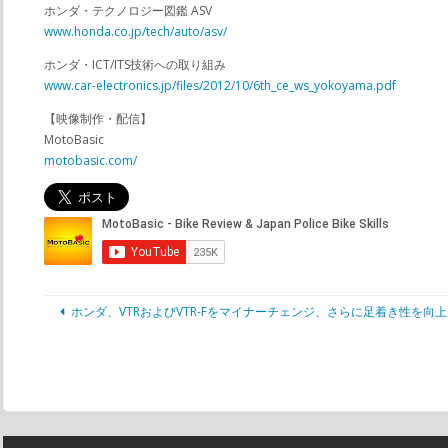
ホンダ・テクノロジー図鑑 ASV
www.honda.co.jp/tech/auto/asv/
ホンダ・ICT/ITS技術への取り組み
www.car-electronics.jp/files/2012/10/6th_ce_ws_yokoyama.pdf
【映像制作・配信】
MotoBasic
motobasic.com/
ホンダ、VTRおよびVTR-Fをマイナーチェンジ、さらに足着き性を向上させ