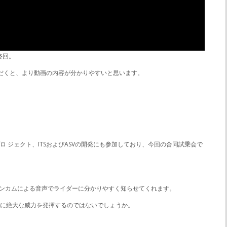
終回。
ただくと、より動画の内容が分かりやすいと思います。
 ジェクト、ITSおよびASVの開発にも参加しており、今回の合同試乗会で
インカムによる音声でライダーに分かりやすく知らせてくれます。
どに絶大な威力を発揮するのではないでしょうか。