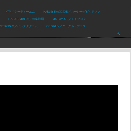
KTM／ケーティーエム
HARLEY-DAVIDSON／ハーレーダビッドソン
FEATURE VIDEOS／特集動画
MOTOVLOG／モトブログ
INSTAGRAM／インスタグラム
GOOGLE+／グーグル・プラス