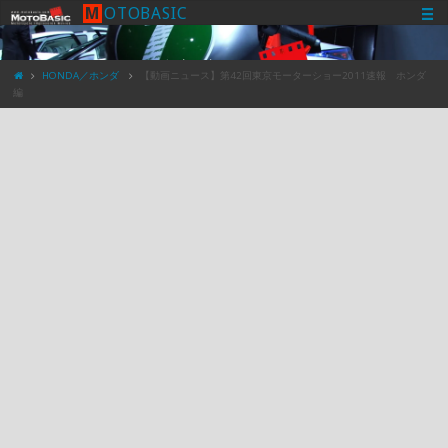
M
O
T
O
B
A
S
I
C
HONDA／ホンダ
【動画ニュース】第42回東京モーターショー2011速報 ホンダ
編