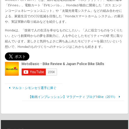
「EV-neo」、電動カート「EVモンパル」、Hondaが独自に開発した「ガス エンジ
ンコージェネレーションユニット」や「太陽光発電システム」などの組み合わせに
よる、家庭生活でのCO2低減を目指した「Hondaスマートホーム システム」の展示
や、実証実験の取り組みなどを紹介します。
Hondaは、「技術で人の生活を幸せなものにしたい」「人に役立つものをつくりた
い」という創業時からの夢を原動力に、人を中心としたモビリティーの研 究に取り
組んでいます。楽しさと気持ちよさに満ちあふれたモビリティーを届けたいという
想いで、Hondaのものづくりへのチャレンジはこれからも続きま す。
マルコ・シモンセリ選手に捧ぐ
【動画インプレッション】マラグーティ ブログ160ie（2011）