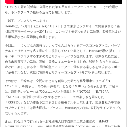
311/30から報道関係者に公開された第42回東京モーターショー2011。その会場か
ら、ホンダブースの模様を速報でお届けします。
（以下、プレスリリースより）
Hondaは、12月3日（土）から11日（日）まで東京ビッグサイトで開催される「第
42回東京モーターショー2011」に、コンセプトモデルを含む二輪車、四輪車および
汎用製品などの展示物を出展します。
今回は、「にんげんの気持ちいいってなんだろう」をブースコンセプトに、パーソ
ナルモビリティーを広く世の中に提供していく企業として、Hondaが思い 描く、ド
キドキ、ワクワクする未来のモビリティーライフを提案します。移動を気軽に楽し
める未来都市型の二輪、三輪、四輪コミューターをはじめ、移動を もっと自由に、
豊かに、楽しくする中・長距離型コミューター、運転する楽しさを追求するスポー
ツ系モデルなど、次世代電動モビリティーコンセプト7モデル を出展します。
そのほか、四輪車は、空間のゆとりを創造した新たな軽乗用車シリーズ「N
CONCEPT」を展示し、その第一弾モデルとなる「N BOX」を発表します。二輪車
は、新開発のグローバル700ccエンジンを搭載した「NC700S」「INTEGRA」
「NC700X」や日常での扱いや すさとオフロードでの楽しさを両立した
「CRF250L」などの市販予定車を含む各種モデルを出展します。出展各社の中で単
独ブランドとしては最大面積の ブースに、Hondaならではの多彩なラインアップを
取りそろえます。
また、同会場内で行われる一般社団法人日本自動車工業会主催の「SMART
MOBILITY CITY 2011」では、燃料電池電気自動車「FCXクラリティ」、電動二輪車