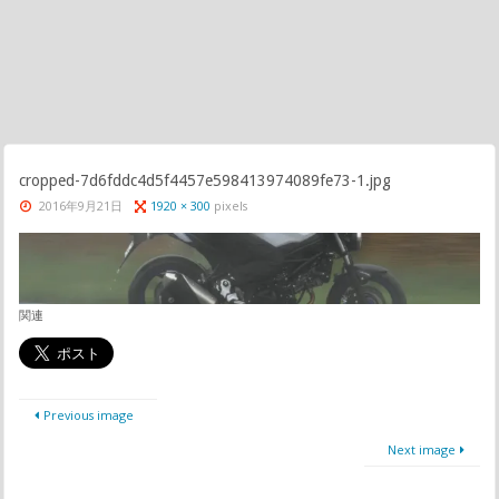
cropped-7d6fddc4d5f4457e598413974089fe73-1.jpg
2016年9月21日
1920 × 300
pixels
関連
Previous image
Next image