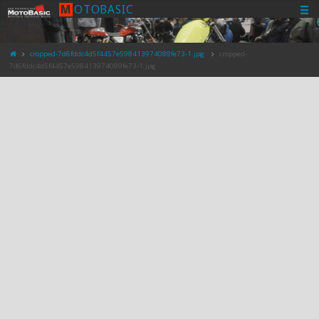
M
O
T
O
B
A
S
I
C
cropped-7d6fddc4d5f4457e598413974089fe73-1.jpg
cropped-
7d6fddc4d5f4457e598413974089fe73-1.jpg