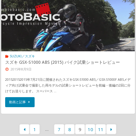
SUZUKI／スズキ
スズキ GSX-S1000 ABS (2015) バイク試乗ショートレビュー
2015年8月9日
201520152015年7月21日に開催されたスズキGSX-S1000 ABS／GSX-S1000F ABSメデ
ィア向け試乗会で撮影した両モデルの試乗ショートレビューを前編・後編の2回に分
けてお送りします。 スーパース …
動画と記事
…
1
7
8
9
10
11