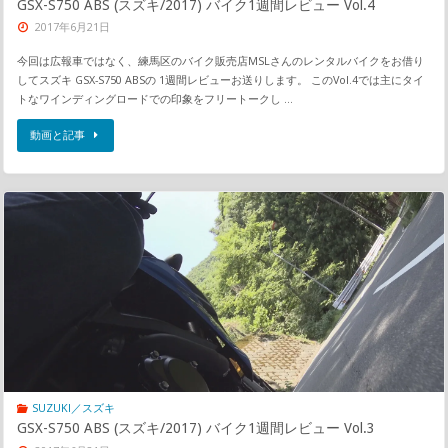
GSX-S750 ABS (スズキ/2017) バイク1週間レビュー Vol.4
2017年6月21日
今回は広報車ではなく、練馬区のバイク販売店MSLさんのレンタルバイクをお借り
してスズキ GSX-S750 ABSの 1週間レビューお送りします。 このVol.4では主にタイ
トなワインディングロードでの印象をフリートークし …
動画と記事
SUZUKI／スズキ
GSX-S750 ABS (スズキ/2017) バイク1週間レビュー Vol.3