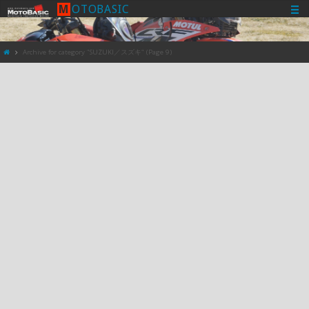
M
O
T
O
B
A
S
I
C
Archive for category "SUZUKI／スズキ"
(Page 9)