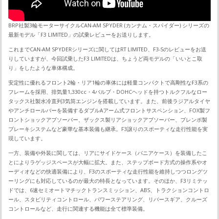
BRP社製3輪モーターサイクルCAN-AM SPYDER (カンナム・スパイダー) シリーズの
最新モデル「F3 LIMITED」の試乗レビューをお送りします。
これまでCAN-AM SPYDERシリーズに関してはRT LIMITED、F3-Sのレビューをお送
りしていますが、今回試乗したF3 LIMITEDは、ちょうど両モデルの「いいとこ取
り」をしたような車体構成。
安定性に優れるフロント2輪・リア1輪の車体には軽量コンパクトで高剛性なF3系の
フレームを採用、排気量1,330cc・4バルブ・DOHCヘッドを持つトルクフルなロー
タックス社製水冷直列3気筒エンジンを搭載しています。また、前後ラジアルタイヤ
やアンチロールバーを装備するダブルAアーム式フロントサスペンション、FOX製フ
ロントショックアブソーバー、ザックス製リアショックアブソーバー、ブレンボ製
ブレーキシステムなど豪華な基本装備も継承。F3譲りのスポーティな走行性能を実
現しています。
一方、装備や外装に関しては、リアにサイドケース（パニアケース）を装備したこ
とによりラゲッジスペースが大幅に拡大。また、ステップボード方式の操作系やオ
ーディオなどの快適装備により、F3のスポーティな走行性能を維持しつつロングツ
ーリングにも対応しているのが最大の特長となっています。そのほか、F3リミテッ
ドでは、6速セミオートマチックトランスミッション、ABS、トラクションコントロ
ール、スタビリティコントロール、パワーステアリング、リバースギア、クルーズ
コントロールなど、走行に関連する機能は全て標準装備。