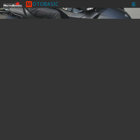
M
O
T
O
B
A
S
I
C