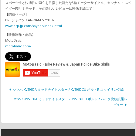
スポーツ性と快適性の両立を目指した新たな3輪モーターサイクル、カンナム・スパ
イダーF3リミテッド、その詳しいレビューは映像本編にて！
【関連ページ】
BRPジャパン CAN-NAM SPYDER
www.brp-jp.com/spyder/index.html
【映像制作・配信】
MotoBasic
motobasic.com/
ヤマハ XVS950A ミッドナイトスター / XVS950CU ボルトR スタイリング編
ヤマハ XVS950A ミッドナイトスター / XVS950CU ボルトR バイク比較試乗レ
ビュー