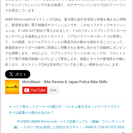
サーエンジンらしいパンチのある加速と、ボクサーエンジンならではのフィーリン
グを両立しています。
BMW MotorradのダイナミックESAは、最大限の走行安全性と性能を備えると同時
に、新境地を開く電子制御式サスペンションです。このセミアクティブサスペンシ
ョンは、R 1200 GSで初めて導入されました。1つのフロントスプリングストローク
センサーによる速度およびストロークと、リアのパラメーターをいくつか使用し
て、その都度、ホイールアライメントの垂直方向の動きを検出することによって、
路面状況やライダーの操作に関係なく判断された条件に合わせて自動的にダンピン
グを調整します。それにより、スプリングストラットのダンピングが、フロントと
リアで電子作動式制御バルブによって変化します。路面とタイヤの接地性が大幅に
良くなり、ダイナミックESAは安全性について全く新しい感覚をもたらします。
バイク用ネッククーラーの選び方～ペルチェ素子式ネッククーラーでライ
ダーは猛暑から救われるのか？
R1250RS (BMW Motorrad）バイク試乗インプレ（後編：ワインディング
編）～スポーツ性を追求した現代のボクサー！～BMW R 1250 RS TEST RIDE