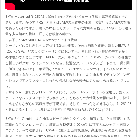
BMW Motorrad R1250RSに試乗したのでそのレビュー（前編：高速道路編）をお
送りします。かつて「RS」と言えばBMWの王道中の王道、名実ともにBMWの旗艦
であったわけですが、現代のRSはよりスポーティな方向を目指し、GSやRTとは違う
道を歩み始めた模様。詳しくは映像本編にて。
～以下、BMW MotorradのWEBサイトより抜粋～
ツーリングの良し悪しを決定づける2つの要素。それは時間と距離。新しいBMW R
1250 RSなら、どのようなツーリングにおいても、同じ限られた時間の中でも多く
の体験ができるはずです。143 Nmの大トルクと136PS（100kW）のパワーを発生す
る新しいボクサーツインエンジンなら、快適なクルージングスピードまで、瞬く間
に加速できるのです。革新的なBMW ShiftCamテクノロジーは、すべてのスピード
域に渡り大きなトルクと圧倒的な加速を実現します。あらゆるライディングコンデ
ィションでアスファルトにしっかり接地しながら軽快に走りぬけられることでしょ
う。
デザインを一新したフロントマスクには、フルLEDヘッドライトを採用し、鋭くス
ポーティなルックスに仕上げられました。もちろん空力性能も大幅に向上し、快適
に風を切りながらの高速走行が可能です。そして、一つ付け加えるなら。R 1250 RS
と共に走ると1mごとに駆けぬける喜びが積み重ねられて行くはずです。
BMW ShiftCamは、あらゆるスピード域からクイックに加速することを可能にする
革新的なテクノロジーです。最高出力136PS（100kW）は可変カムシャフト制御シ
ステムによって達成され、1,254ccに拡大した排気量が、高速域からの更なる加速を
実現します。最大143Nmを達成したトルクはあらゆる回転域で力強さを増し、ボク