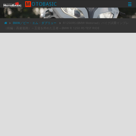
M
O
T
O
B
A
S
I
C
BMW／ビー・エム・ダブリュー
R1250RS (BMW Motorrad）バイク試乗インプレ
（前編：高速道路）～王道を外れた王者～BMW R 1250 RS TEST RIDE