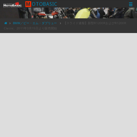
M
O
T
O
B
A
S
I
C
BMW／ビー・エム・ダブリュー
【スライド速報】新型R1200RおよびR1200R
Classic、2011年3月15日より販売開始