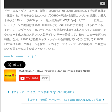
ビー・エム・ダブリューは、新型R1200RおよびR1200R Classicを2011年3月15日よ
り販売する。両モデルともに4バルブDOHC水平対向2気筒エンジンを採用し、最大
トルクが119 Nm（6,000rpm）、最大出力が81kW[110ps]（7,750rpm）に向上。
レッドゾーンの開始は従来の8,000回転から8,500回転にまで引き上げられている。
また、シリンダーヘッドカバーのボルトが従来の4本から2本となっているほか、や
やショート化されたステンレス製サイレンサーを装備しているのもニューモデルの
特徴。なお、R1200Rが軽量キャストホイールを採用しているのに対してR1200R
Classicはスポークホイールを採用。そのほか、サイレンサーの表面処理、外装塗装
などが両モデルの主な違いとなっている。
www.bmw-motorrad.jp/
【フォトアーカイブ】カワサキ Ninja ZX-10R(2011)
【スライド速報】ハーレー、FXS BlacklineとXL1200Cを発表