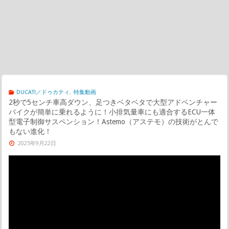
DUCATI／ドゥカティ
,
特集動画
2秒で5センチ車高ダウン、足つきベタベタで大型アドベンチャー
バイクが簡単に乗れるように！小排気量車にも適合するECU一体
型電子制御サスペンション！Astemo（アステモ）の技術がとんで
もない進化！
2025年9月22日