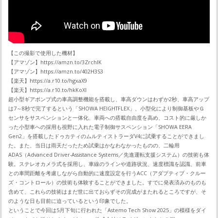
【この撮影で使用した機材】
【アマゾン】https://amzn.to/3ZrchlK
【アマゾン】https://amzn.to/402H3S3
【楽天】https://a.r10.to/hgxaX9
【楽天】https://a.r10.to/hkKoXI
超小型ギアポンプ式の車高調整機能を搭載し、車高ダウンはわずか2秒、車高アップ
は7～8秒で完了するという「SHOWA HEIGHTFLEX」、小型化により制御基板やＧ
センサをサスペンションと一体化、車両への搭載自由度を高め、コスト的に厳しか
った小型車への採用も視野に入れた電子制御サスペンション「SHOWA EERA
Gen2」を搭載したドゥカティのムルティストラーダV4に試乗することができまし
た。また、当日は雨天だったため試乗はかなわなかったものの、二輪用
ADAS（Advanced Driver-Assistance Systems／先進運転支援システム）の技術も体
験。ステレオカメラ式を採用し、車線のラインや道路状況、速度標識を認識、前車
との車間距離を考慮しながら自動的に速度設定を行うACC（アダプティブ・クルー
ズ・コントロール）の技術も体験することができました。すでに発表済みのものも
含めて、これらの技術はまだ世に出ておらずその完成がまたれるところですが、そ
のような日も目前に迫っているという印象でした。
ということで今回は5月下旬に行われた「Astemo Tech Show 2025」の模様をダイ