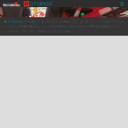
M
O
T
O
B
A
S
I
C
DUCATI／ドゥカティ
2秒で5センチ車高ダウン、足つきベタベタで大型アドベンチ
ャーバイクが簡単に乗れるように！小排気量車にも適合するECU一体型電子制御サスペンショ
ン！Astemo（アステモ）の技術がとんでもない進化！