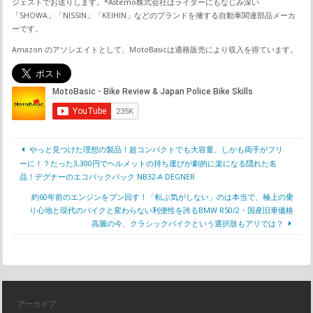
ジェストでお送りします。*Astemo株式会社はライダーにもなじみ深い
「SHOWA」「NISSIN」「KEIHIN」などのブランドを擁する自動車関連部品メーカ
ーです。
Amazon のアソシエイトとして、MotoBasicは適格販売により収入を得ています。
やっと見つけた理想の製品！超コンパクトでも大容量、しかも両手がフリ
ーに！？たった3,300円でヘルメットの持ち運びが劇的に楽になる隠れた名
品！デグナーのエコバックパック NB32-A DEGNER
約60年前のエンジンをブン回す！「転ぶ気がしない」のは本当で、極上の乗
り心地と現代のバイクと変わらない利便性を誇るBMW R50/2・国産旧車価格
高騰の今、クラシックバイクという選択肢もアリでは？
アーカイブ