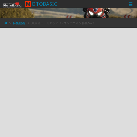
M
O
T
O
B
A
S
I
C
特集動画
東京オートサロン2012コンパニオン特集No.1