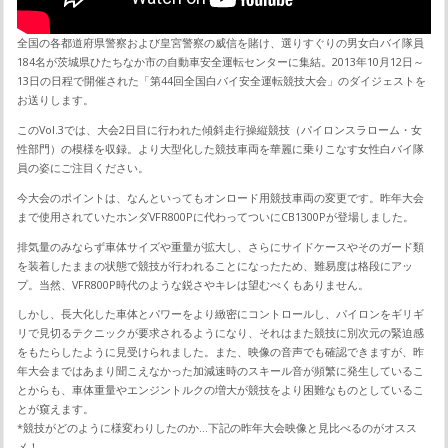
全国の各都道府県警察および皇宮警察の威信を賭け、選りすぐりの男女白バイ隊員
184名が茨城県ひたちなか市の自動車安全運転センターに集結。2013年10月12日～
13日の日程で開催された「第44回全国白バイ安全運転競技大会」のダイジェストを
お送りします。
このVol.3では、大会2日目に行われた傾斜走行操縦競技（パイロンスラローム・女
性部門）の模様を収録。より大型化した競技車両を華麗に乗りこなす女性白バイ隊
員の姿にご注目ください。
今大会のポイントは、なんといってもオンロード用競技車両の変更です。昨年大会
まで使用されていたホンダVFR800Pに代わってついにCB1300Pが登場しました。
排気量のみならず車体サイズや重量が拡大し、さらにサイドケースやそのガード類
を装着したままの状態で競技が行われることになったため、難易度は格段にアッ
プ。当然、VFR800P時代のような鋭さやキレは望むべくもありません。
しかし、長大化した車体とパワーをより緻密にコントロールし、パイロンをギリギ
リで見切るテクニックが要求されるようになり、それはまた競技に別次元の緊迫感
をもたらしたように見受けられました。また、映像の音声でも確認できますが、昨
年大会まではあまり聞こえなかった加減速時のスキール音が頻繁に発生しているこ
とからも、車体重量やエンジントルクの増大が競技をより困難なものとしているこ
とが窺えます。
*競技がどのように様変わりしたのか…下記の昨年大会映像と見比べるのがオスス
メ！