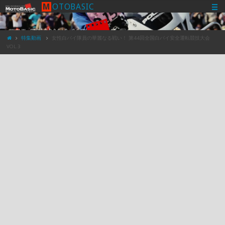
M
O
T
O
B
A
S
I
C
特集動画
女性白バイ隊員の華麗なる戦い！ 第44回全国白バイ安全運転競技大会
VOL.3