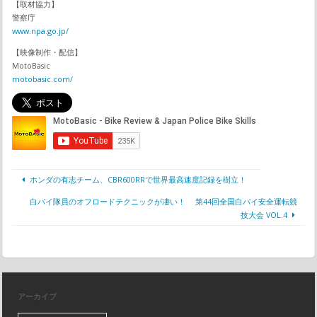
【取材協力】
警察庁
www.npa.go.jp/
【映像制作・配信】
MotoBasic
motobasic.com/
ホンダの有志チーム、CBR600RRで世界最高速度記録を樹立！
白バイ隊員のオフロードテクニックが凄い！ 第44回全国白バイ安全運転競
技大会 VOL.4
アーカイブ