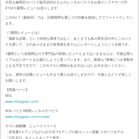
今回も練馬区のバイク販売店MSLさんのレンタルバイクをお借りしてヤマハYZF-
R15の1週間レビューお送りします。
このVol.7（最終回）では、試乗期間を通しての印象を総括してフリートークしてい
ます。
（1週間レビューとは）
「撮影＆試乗」という特別な環境ではなく、あくまでも私の実生活の中にこのバイ
クを置いて、そのありのままの使用感を皆さんにレポートしようという企画です。
1週間という短期間なので専門誌の長期レビューとまではいきませんが、可能な限り
リアルなレポートをお届けしようと思っています。また、動画も1車種につき複数本
となる予定ですので、このモデルに興味がある方はしばしお付き合いください。
なお、通常の試乗レビューも今まで通りお送りしますので、今後ともどうぞ宜しく
お願いします。
【関連ページ】
MSL
www.msl-japan.com/
MSLバイク1時間レンタルサービス
www.msl-japan.com/rental/
ヤマハ発動機 ニュースリリース
「排気量3％アップながら出力18.3％アップの新エンジン搭載 スポーツモデル
「YZF-R15」をインドネシアで発売」