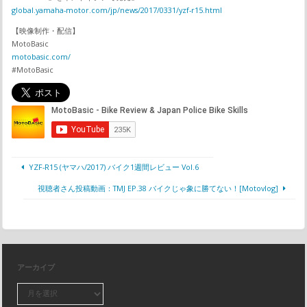
global.yamaha-motor.com/jp/news/2017/0331/yzf-r15.html
【映像制作・配信】
MotoBasic
motobasic.com/
#MotoBasic
YZF-R15 (ヤマハ/2017) バイク1週間レビュー Vol.6
視聴者さん投稿動画：TMJ EP.38 バイクじゃ象に勝てない！[Motovlog]
アーカイブ