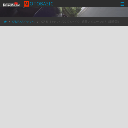
M
O
T
O
B
A
S
I
C
YAMAHA／ヤマハ
YZF-R15 (ヤマハ/2017) バイク1週間レビュー Vol.7（最終回）