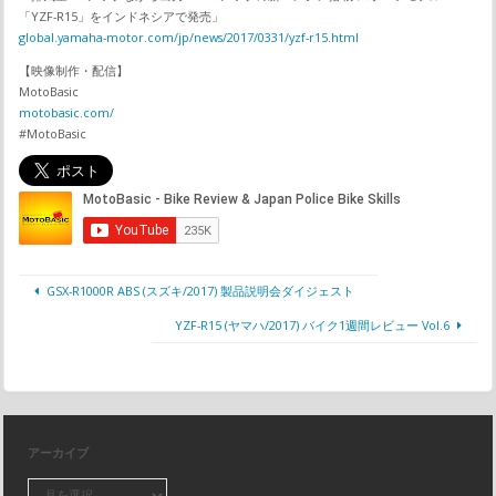
「YZF-R15」をインドネシアで発売」
global.yamaha-motor.com/jp/news/2017/0331/yzf-r15.html
【映像制作・配信】
MotoBasic
motobasic.com/
#MotoBasic
GSX-R1000R ABS (スズキ/2017) 製品説明会ダイジェスト
YZF-R15 (ヤマハ/2017) バイク1週間レビュー Vol.6
アーカイブ