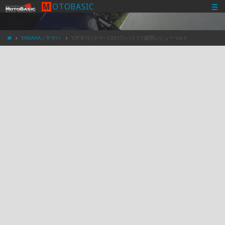
M
O
T
O
B
A
S
I
C
YAMAHA／ヤマハ
YZF-R15 (ヤマハ/2017) バイク1週間レビュー Vol.5