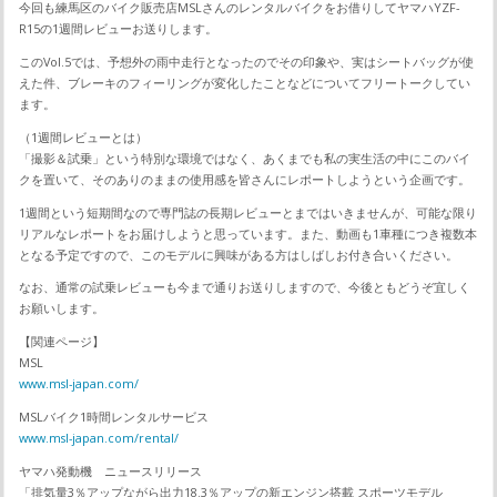
今回も練馬区のバイク販売店MSLさんのレンタルバイクをお借りしてヤマハYZF-
R15の1週間レビューお送りします。
このVol.5では、予想外の雨中走行となったのでその印象や、実はシートバッグが使
えた件、ブレーキのフィーリングが変化したことなどについてフリートークしてい
ます。
（1週間レビューとは）
「撮影＆試乗」という特別な環境ではなく、あくまでも私の実生活の中にこのバイ
クを置いて、そのありのままの使用感を皆さんにレポートしようという企画です。
1週間という短期間なので専門誌の長期レビューとまではいきませんが、可能な限り
リアルなレポートをお届けしようと思っています。また、動画も1車種につき複数本
となる予定ですので、このモデルに興味がある方はしばしお付き合いください。
なお、通常の試乗レビューも今まで通りお送りしますので、今後ともどうぞ宜しく
お願いします。
【関連ページ】
MSL
www.msl-japan.com/
MSLバイク1時間レンタルサービス
www.msl-japan.com/rental/
ヤマハ発動機 ニュースリリース
「排気量3％アップながら出力18.3％アップの新エンジン搭載 スポーツモデル