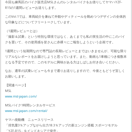
今回も練馬区のバイク販売店MSLさんのレンタルバイクをお借りしてヤマハYZF-
R15の1週間レビューお送りします。
このVol.1では、車両紹介を兼ねて外観やディティールを眺めつつデザインの全体的
な印象などについてフリートークしています。
（1週間レビューとは）
「撮影＆試乗」という特別な環境ではなく、あくまでも私の実生活の中にこのバイ
クを置いて、その使用感を皆さんに赤裸々にご報告しようという企画です。
1週間という短期間なので専門誌の長期レビューとまではいきませんが、可能な限り
リアルなレポートをお届けしようと思っています。また、動画も1車種につき複数本
となる予定ですので、このモデルに興味がある方はしばしお付き合いください。
なお、通常の試乗レビューも今まで通りお送りしますので、今後ともどうぞ宜しく
お願いします。
【関連ページ】
MSL
www.msl-japan.com/
MSLバイク1時間レンタルサービス
www.msl-japan.com/rental/
ヤマハ発動機 ニュースリリース
「排気量3％アップながら出力18.3％アップの新エンジン搭載 スポーツモデル
「YZF-R15」をインドネシアで発売」