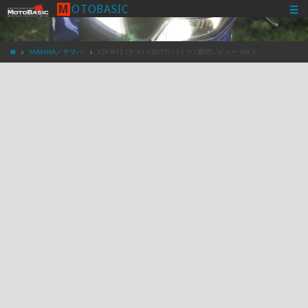
M
O
T
O
B
A
S
I
C
YAMAHA／ヤマハ
YZF-R15 (ヤマハ/2017) バイク1週間レビュー Vol.1