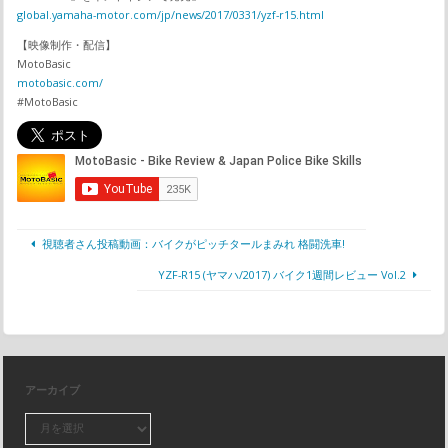
global.yamaha-motor.com/jp/news/2017/0331/yzf-r15.html
【映像制作・配信】
MotoBasic
motobasic.com/
#MotoBasic
視聴者さん投稿動画：バイクがピッチタールまみれ 格闘洗車!
YZF-R15 (ヤマハ/2017) バイク1週間レビュー Vol.2
アーカイブ