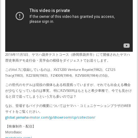
2016年11月5日、ヤマハ袋井テストコース（静岡県袋井市）にて開催されたヤマハ
歴史車両デモ走行会・見学会の模様をダイジェストでお送りします。
このVol.7に収録しているのは、XVZ1200 Venture Royale(1982)、CZ125
Tracy(1983)、RZ250R(1983)、FZ400R(1984)、RZV500R(1984) の5台。
この世代のモデルは現役の個体もある程度残っていますが、それでも出会える機会
が少なくなっているのは事実。 特にRZV500Rはもともと希少車種で、今でも見かけ
ると目で追ってしまうという方も多いのでは？
なお、登場するバイクの概要についてはヤマハ・コミュニケーションプラザのWEB
サイトをご覧ください。
global.yamaha-motor.com/jp/showroom/cp/collection/
【映像制作・配信】
MotoBasic
motobasic.com/