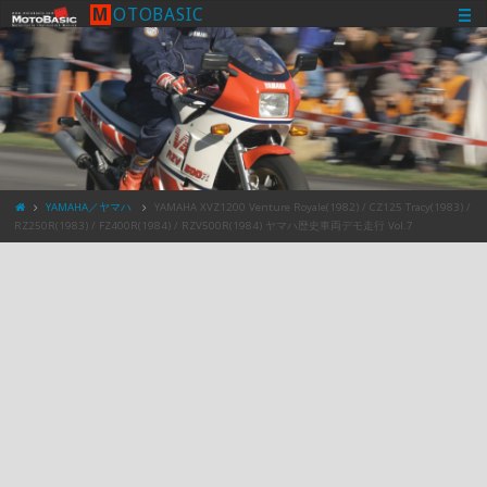
M
O
T
O
B
A
S
I
C
YAMAHA／ヤマハ
YAMAHA XVZ1200 Venture Royale(1982) / CZ125 Tracy(1983) /
RZ250R(1983) / FZ400R(1984) / RZV500R(1984) ヤマハ歴史車両デモ走行 Vol.7