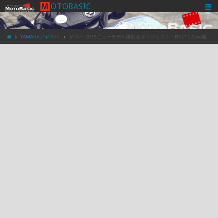
M
O
T
O
B
A
S
I
C
YAMAHA／ヤマハ
ヤマハ 2015ニューモデル撮影会ダイジェスト・BOLT C-Spec編