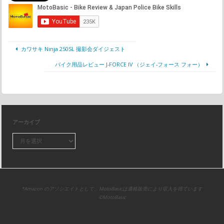
カワサキ Ninja 250SL 撮影会ダイジェスト
バイク用品レビュー J-FORCE IV （ジェイ-フォース フォー）
アーカイブ
*Amazon のアソシエイトとして、MotoBasicは適格販売により収入を得ています
©MotoBasic