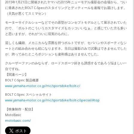
2015年1月21日に開催されたヤマハの2015年ニューモデル撮影会の会場から、つい
に発表されたBOLT C-Specのスタイリングとディティールを速報でお届けします。
（天気が悪くてスミマセン）
モーターサイクルショーなどでその原型がコンセプトモデルとして展示されていた
ので、「ボルトのこういうカスタマイズもカッコいいなぁ」と感じていた方も多い
と思いますが、それがついに現実のものに。
逞しくも繊細、メカニカルな雰囲を持つボルトですが、セパハンやスポーティなシ
ートとの組み合わせも絵になりますネ。当日は撮影のみで試乗はできませんでした
が、跨ってみたところポジションも違和感はありませんでした。
クルーザーファンのみならず、ロードスポーツ好きも誘惑するであろう悩ましい一
台ですね。
【関連ページ】
BOLT C-Spec 製品概要
www.yamaha-motor.co.jp/mc/sportsbike/bolt-c/
BOLT C-Spec スペシャルサイト
www.yamaha-motor.co.jp/mc/sportsbike/bolt-c/special/#top
【映像制作・配信】
MotoBasic
motobasic.com/