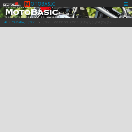
M
O
T
O
B
A
S
I
C
YAMAHA／ヤマハ
ヤマハ・XVS1300CU (2014) スタイリング＆ディティール