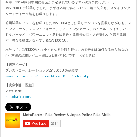
今年、2014年6月中旬に発売が予定されているヤマハの海外向けクルーザー
XVS1300CUに試乗しました。まずは本編であるレビュー編に先立ち、スタイリング
＆ディティール編をお送りします。
前回試乗レビューをお送りしたXVS1300Aとほぼ同じエンジンを搭載しながらも、メ
インフレーム、フロントフォーク、リアスイングアーム、ホイール、タイヤ、ハン
ドルバーなど、パワーユニット意外は共通する部分を探す方が難しいと言えるほ
ど、異なる構成となっているXVS1300CU。
果たして、XVS1300Aとは全く異なる外観を持つこのモデルは如何なる乗り味なの
か…本編の試乗レビュー編は近日配信予定です。お楽しみに！
【関連ページ】
プレストコーポレーション XVS1300CU 製品概要
www.presto-corp.jp/lineups/14_xvs1300cu/index.php
【映像制作・配信】
MotoBasic
motobasic.com/