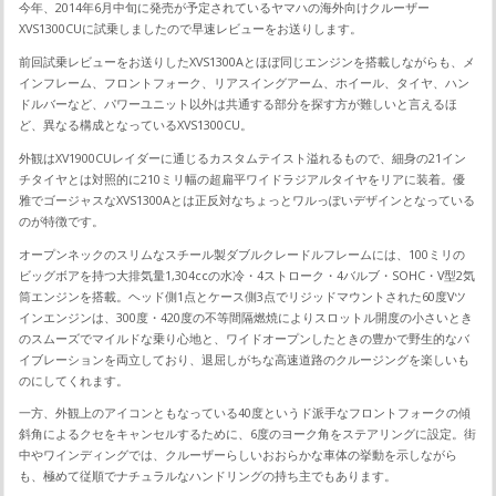
今年、2014年6月中旬に発売が予定されているヤマハの海外向けクルーザー
XVS1300CUに試乗しましたので早速レビューをお送りします。
前回試乗レビューをお送りしたXVS1300Aとほぼ同じエンジンを搭載しながらも、メ
インフレーム、フロントフォーク、リアスイングアーム、ホイール、タイヤ、ハン
ドルバーなど、パワーユニット以外は共通する部分を探す方が難しいと言えるほ
ど、異なる構成となっているXVS1300CU。
外観はXV1900CUレイダーに通じるカスタムテイスト溢れるもので、細身の21イン
チタイヤとは対照的に210ミリ幅の超扁平ワイドラジアルタイヤをリアに装着。優
雅でゴージャスなXVS1300Aとは正反対なちょっとワルっぽいデザインとなっている
のが特徴です。
オープンネックのスリムなスチール製ダブルクレードルフレームには、100ミリの
ビッグボアを持つ大排気量1,304ccの水冷・4ストローク・4バルブ・SOHC・V型2気
筒エンジンを搭載。ヘッド側1点とケース側3点でリジッドマウントされた60度Vツ
インエンジンは、300度・420度の不等間隔燃焼によりスロットル開度の小さいとき
のスムーズでマイルドな乗り心地と、ワイドオープンしたときの豊かで野生的なバ
イブレーションを両立しており、退屈しがちな高速道路のクルージングを楽しいも
のにしてくれます。
一方、外観上のアイコンともなっている40度というド派手なフロントフォークの傾
斜角によるクセをキャンセルするために、6度のヨーク角をステアリングに設定。街
中やワインディングでは、クルーザーらしいおおらかな車体の挙動を示しながら
も、極めて従順でナチュラルなハンドリングの持ち主でもあります。