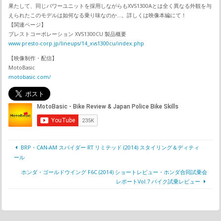
果たして、同じパワーユニットを採用しながらもXVS1300Aとは全く異なる外観を与
えられたこのモデルは如何なる乗り味なのか…。詳しくは映像本編にて！
【関連ページ】
プレストコーポレーション XVS1300CU 製品概要
www.presto-corp.jp/lineups/14_xvs1300cu/index.php
【映像制作・配信】
MotoBasic
motobasic.com/
BRP・CAN-AM スパイダー RT リミテッド (2014) スタイリング＆ディティ
ール
ホンダ・ゴールドウイング F6C (2014) ショートレビュー・ホンダ合同試乗会
レポートVol.7 バイク試乗レビュー