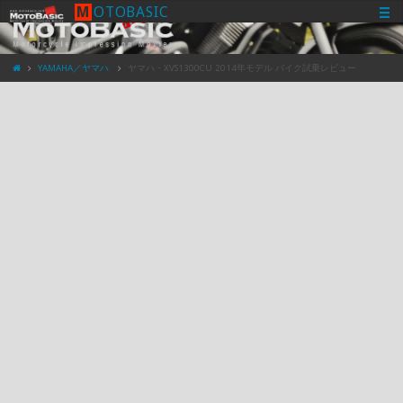
M
O
T
O
B
A
S
I
C
YAMAHA／ヤマハ
ヤマハ・XVS1300CU 2014年モデル バイク試乗レビュー