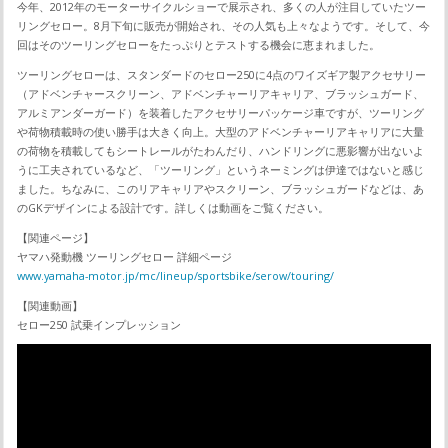
今年、2012年のモーターサイクルショーで展示され、多くの人が注目していたツー
リングセロー。8月下旬に販売が開始され、その人気も上々なようです。そして、今
回はそのツーリングセローをたっぷりとテストする機会に恵まれました。
ツーリングセローは、スタンダードのセロー250に4点のワイズギア製アクセサリー
（アドベンチャースクリーン、アドベンチャーリアキャリア、ブラッシュガード、
アルミアンダーガード）を装着したアクセサリーパッケージ車ですが、ツーリング
や荷物積載時の使い勝手は大きく向上。大型のアドベンチャーリアキャリアに大量
の荷物を積載してもシートレールがたわんだり、ハンドリングに悪影響が出ないよ
うに工夫されているなど、「ツーリング」というネーミングは伊達ではないと感じ
ました。ちなみに、このリアキャリアやスクリーン、ブラッシュガードなどは、あ
のGKデザインによる設計です。詳しくは動画をご覧ください。
【関連ページ】
ヤマハ発動機 ツーリングセロー 詳細ページ
www.yamaha-motor.jp/mc/lineup/sportsbike/serow/touring/
【関連動画】
セロー250 試乗インプレッション