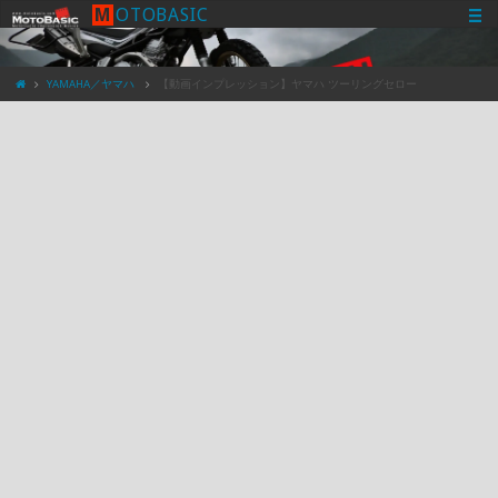
M
O
T
O
B
A
S
I
C
YAMAHA／ヤマハ
【動画インプレッション】ヤマハ ツーリングセロー