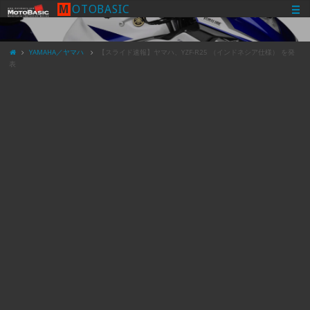
M
O
T
O
B
A
S
I
C
YAMAHA／ヤマハ
【スライド速報】ヤマハ、YZF-R25 （インドネシア仕様） を発
表