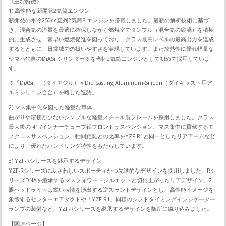
《主な特徴》
1) 高性能な新開発2気筒エンジン
新開発の水冷250cc直列2気筒FIエンジンを搭載しました。最新の解析技術に基づ
き、混合気の流量を最適に確保しながら燃焼室でタンブル（混合気の縦渦）を積極
的に生成させ、素早い燃焼促進を図っており、クラス最高レベルの最高出力を達成
するとともに、日常域での扱いやすさを実現しています。また放熱性に優れ軽量な
ヤマハ独自のDiASilシリンダー※を当社2気筒エンジンとして初めて採用していま
す。
※「DiASil」（ダイアジル）＝Die casting Aluminum-Silicon（ダイキャスト用ア
ルミシリコン合金）を略した造語。
2) マス集中化を図った軽量な車体
曲がりや溶接が少ないシンプルな軽量スチール製フレームを採用しました。クラス
最大級の 41 ?インナーチューブ径フロントサスペンション、マス集中に貢献するモ
ノクロスサスペンション、軸間距離との比率をYZF-R1と同一としたリアアームなど
により、優れたハンドリング特性をもたらしています。
3) YZF-Rシリーズを継承するデザイン
YZF-Rシリーズにふさわしいスポーティかつ先進的なデザインを採用しました。Rシ
リーズDNAを継承するマスフォワードシルエットと切れ上がったリアデザイン。2
眼ヘッドライトは鋭い表情を演出する逆スラントデザインとし、高性能イメージを
象徴するセンターエアダクトや「YZF-R1」同様のシフトタイミングインジケーター
ランプの装備など、YZF-Rシリーズを継承するデザインを随所に織り込みました。
【関連ページ】