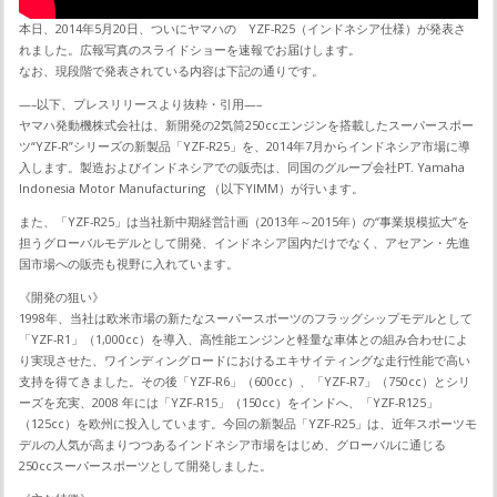
本日、2014年5月20日、ついにヤマハの YZF-R25（インドネシア仕様）が発表さ
れました。広報写真のスライドショーを速報でお届けします。
なお、現段階で発表されている内容は下記の通りです。
—–以下、プレスリリースより抜粋・引用—–
ヤマハ発動機株式会社は、新開発の2気筒250ccエンジンを搭載したスーパースポー
ツ“YZF-R”シリーズの新製品「YZF-R25」を、2014年7月からインドネシア市場に導
入します。製造およびインドネシアでの販売は、同国のグループ会社PT. Yamaha
Indonesia Motor Manufacturing （以下YIMM）が行います。
また、「YZF-R25」は当社新中期経営計画（2013年～2015年）の“事業規模拡大”を
担うグローバルモデルとして開発、インドネシア国内だけでなく、アセアン・先進
国市場への販売も視野に入れています。
《開発の狙い》
1998年、当社は欧米市場の新たなスーパースポーツのフラッグシップモデルとして
「YZF-R1」（1,000cc）を導入、高性能エンジンと軽量な車体との組み合わせによ
り実現させた、ワインディングロードにおけるエキサイティングな走行性能で高い
支持を得てきました。その後「YZF-R6」（600cc）、「YZF-R7」（750cc）とシリ
ーズを充実、2008 年には「YZF-R15」（150cc）をインドへ、「YZF-R125」
（125cc）を欧州に投入しています。今回の新製品「YZF-R25」は、近年スポーツモ
デルの人気が高まりつつあるインドネシア市場をはじめ、グローバルに通じる
250ccスーパースポーツとして開発しました。