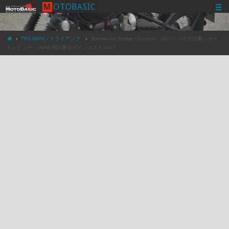
M
O
T
O
B
A
S
I
C
TRIUMPH／トライアンフ
Bonneville Bobber (Triumph /2017) バイク試乗ショー
トレビュー・JAIA合同試乗会ダイジェスト Vol.7