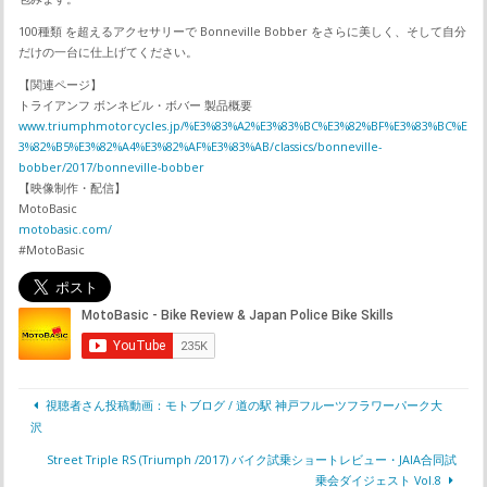
100種類 を超えるアクセサリーで Bonneville Bobber をさらに美しく、そして自分
だけの一台に仕上げてください。
【関連ページ】
トライアンフ ボンネビル・ボバー 製品概要
www.triumphmotorcycles.jp/%E3%83%A2%E3%83%BC%E3%82%BF%E3%83%BC%E
3%82%B5%E3%82%A4%E3%82%AF%E3%83%AB/classics/bonneville-
bobber/2017/bonneville-bobber
【映像制作・配信】
MotoBasic
motobasic.com/
#MotoBasic
視聴者さん投稿動画：モトブログ / 道の駅 神戸フルーツフラワーパーク大
沢
Street Triple RS (Triumph /2017) バイク試乗ショートレビュー・JAIA合同試
乗会ダイジェスト Vol.8