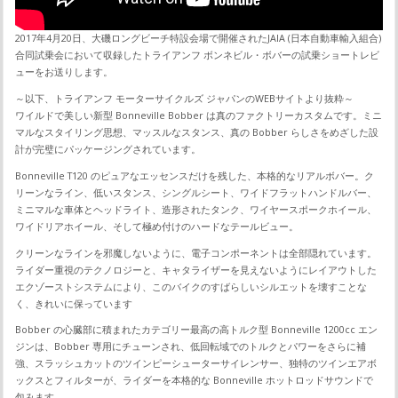
2017年4月20日、大磯ロングビーチ特設会場で開催されたJAIA (日本自動車輸入組合)
合同試乗会において収録したトライアンフ ボンネビル・ボバーの試乗ショートレビ
ューをお送りします。
～以下、トライアンフ モーターサイクルズ ジャパンのWEBサイトより抜粋～
ワイルドで美しい新型 Bonneville Bobber は真のファクトリーカスタムです。ミニ
マルなスタイリング思想、マッスルなスタンス、真の Bobber らしさをめざした設
計が完璧にパッケージングされています。
Bonneville T120 のピュアなエッセンスだけを残した、本格的なリアルボバー。ク
リーンなライン、低いスタンス、シングルシート、ワイドフラットハンドルバー、
ミニマルな車体とヘッドライト、造形されたタンク、ワイヤースポークホイール、
ワイドリアホイール、そして極め付けのハードなテールビュー。
クリーンなラインを邪魔しないように、電子コンポーネントは全部隠れています。
ライダー重視のテクノロジーと、キャタライザーを見えないようにレイアウトした
エクゾーストシステムにより、このバイクのすばらしいシルエットを壊すことな
く、きれいに保っています
Bobber の心臓部に積まれたカテゴリー最高の高トルク型 Bonneville 1200cc エン
ジンは、Bobber 専用にチューンされ、低回転域でのトルクとパワーをさらに補
強、スラッシュカットのツインピーシューターサイレンサー、独特のツインエアボ
ックスとフィルターが、ライダーを本格的な Bonneville ホットロッドサウンドで
包みます。